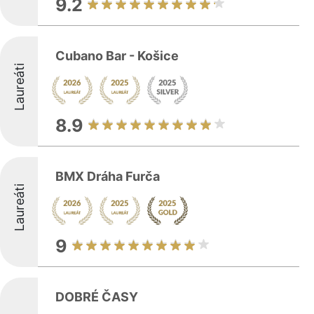
9.2
Cubano Bar - Košice
Laureáti
8.9
BMX Dráha Furča
Laureáti
9
DOBRÉ ČASY