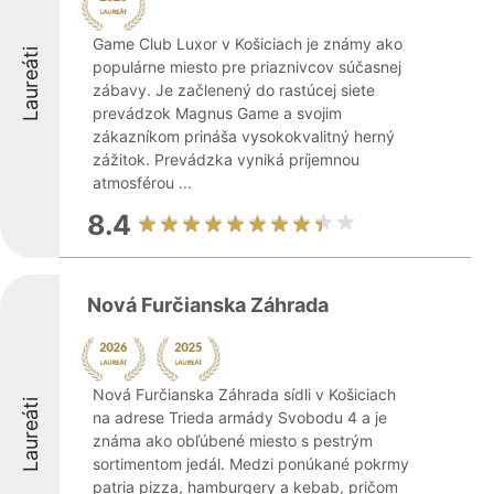
Game Club Luxor v Košiciach je známy ako
Laureáti
populárne miesto pre priaznivcov súčasnej
zábavy. Je začlenený do rastúcej siete
prevádzok Magnus Game a svojim
zákazníkom prináša vysokokvalitný herný
zážitok. Prevádzka vyniká príjemnou
atmosférou ...
8.4
Nová Furčianska Záhrada
Nová Furčianska Záhrada sídli v Košiciach
Laureáti
na adrese Trieda armády Svobodu 4 a je
známa ako obľúbené miesto s pestrým
sortimentom jedál. Medzi ponúkané pokrmy
patria pizza, hamburgery a kebab, pričom