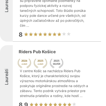
Laureáti
sú pripravené optimálne podmienky na
podporu fyzickej aktivity a rozvoj
tanečných schopností. Toto štúdio ponúka
kurzy pole dance určené pre všetkých, od
úplných začiatočníkov až po pokročilých,
čím ...
8
Riders Pub Košice
Laureáti
V centre Košíc sa nachádza Riders Pub
Košice, ktorý je charakteristický svojou
výraznou motorkárskou atmosférou a
poskytuje originálne prostredie na oddych a
zábavu. Tento podnik vytvára priestor pre
stretnutia priateľov a rodiny, kde hostí ...
8.9