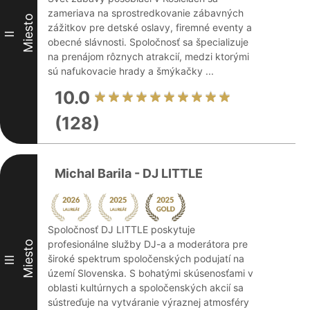
zameriava na sprostredkovanie zábavných
Miesto
zážitkov pre detské oslavy, firemné eventy a
II
obecné slávnosti. Spoločnosť sa špecializuje
na prenájom rôznych atrakcií, medzi ktorými
sú nafukovacie hrady a šmýkačky ...
10.0
(128)
Michal Barila - DJ LITTLE
Spoločnosť DJ LITTLE poskytuje
profesionálne služby DJ-a a moderátora pre
Miesto
široké spektrum spoločenských podujatí na
III
území Slovenska. S bohatými skúsenosťami v
oblasti kultúrnych a spoločenských akcií sa
sústreďuje na vytváranie výraznej atmosféry