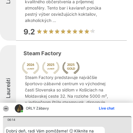
kvalitného občerstvenia a príjemnej
atmosféry. Tento bar i kaviareň ponúka
pestrý výber osviežujúcich koktailov,
alkoholických ...
9.2
Steam Factory
Steam Factory predstavuje najväčšie
Laureáti
športovo-zábavné centrum vo východnej
časti Slovenska so sídlom v Košiciach na
Moldavskej ceste 32. Na rozlohe 5000 m²,
v jedinečnom štýle steampunk, disponuje
širokou paletou atrakcií pre rôzne vekové
ORLY Zábavy
Live chat
skupiny. ...
06:14
9.2
Dobrý deň, radi Vám pomôžeme! 🙂 Kliknite na