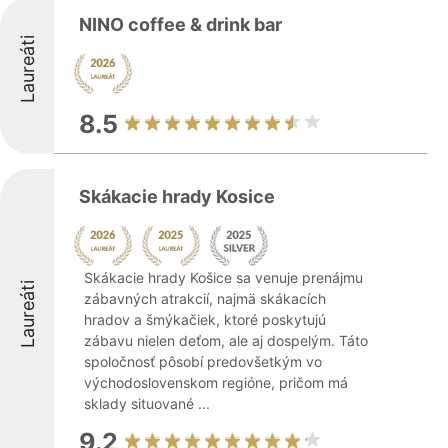
NINO coffee & drink bar
Laureáti
8.5
Skákacie hrady Kosice
Skákacie hrady Košice sa venuje prenájmu
Laureáti
zábavných atrakcií, najmä skákacích
hradov a šmýkačiek, ktoré poskytujú
zábavu nielen deťom, ale aj dospelým. Táto
spoločnosť pôsobí predovšetkým vo
východoslovenskom regióne, pričom má
sklady situované ...
9.2