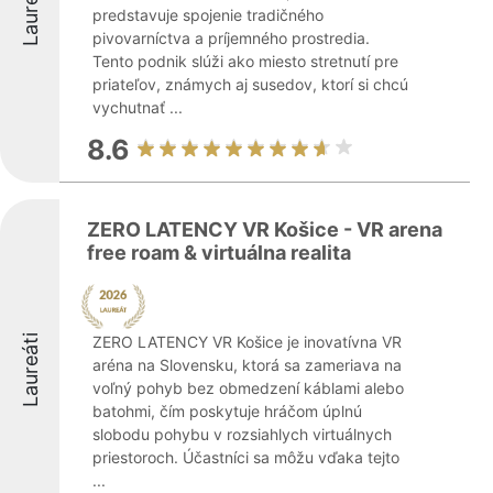
Laureáti
predstavuje spojenie tradičného
pivovarníctva a príjemného prostredia.
Tento podnik slúži ako miesto stretnutí pre
priateľov, známych aj susedov, ktorí si chcú
vychutnať ...
8.6
ZERO LATENCY VR Košice - VR arena
free roam & virtuálna realita
Laureáti
ZERO LATENCY VR Košice je inovatívna VR
aréna na Slovensku, ktorá sa zameriava na
voľný pohyb bez obmedzení káblami alebo
batohmi, čím poskytuje hráčom úplnú
slobodu pohybu v rozsiahlych virtuálnych
priestoroch. Účastníci sa môžu vďaka tejto
...