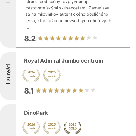
street food scény, ovplyvnenej
cestovateľskými skúsenosťami. Zameriava
sa na milovníkov autentického pouličného
jedla, ktorí túžia po nevšedných chuťových
...
8.2
Royal Admiral Jumbo centrum
Laureáti
8.1
DinoPark