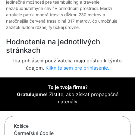
jedinečné možnosti pre teambuilding a trávenie
nezabudnuteľných chvíľ v prírodnom prostredí. Medzi
atrakcie patria modrá trasa s dĺžkou 230 metrov a
náročnejšia červená trasa dlhá 317 metrov, čo umožňuje
zážitok ľuďom rôznej fyzickej úrovne.
Hodnotenia na jednotlivých
stránkach
Iba prihlásení používatelia majú prístup k týmto
údajom.
Kliknite sem pre prihlásenie.
To je tvoja firma
?
Gratulujeme!
Zistite, ako získať propagačné
materiály!
Košice
Čermeľské údolie