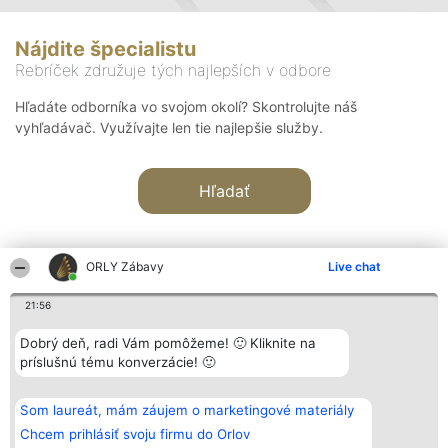
Nájdite špecialistu
Rebríček združuje tých najlepších v odbore
Hľadáte odborníka vo svojom okolí? Skontrolujte náš
vyhľadávač. Využívajte len tie najlepšie služby.
Hľadať
ORLY Zábavy
Live chat
21:56
Organizátor hodnotenia
Hodnotenie
Kontakt
Dobrý deň, radi Vám pomôžeme! 🙂 Kliknite na
Bright Side Solutions sp. z o.
Laureáti
Kontakt
príslušnú tému konverzácie! 🙂
o. sp. k.
Lista
ul. Ruska 22
wszystkich
Wrocław 50-079
Laureatów
Som laureát, mám záujem o marketingové materiály
KRS 0000749100 | Regon
Podmienky
381313360 | NIP 8943132676
Obchodné
Chcem prihlásiť svoju firmu do Orlov
+48 508 492 400
podmienky