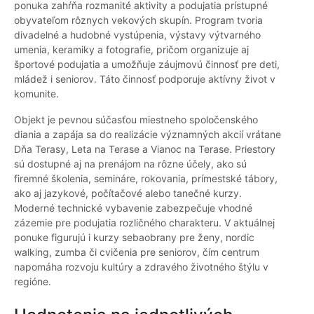
ponuka zahŕňa rozmanité aktivity a podujatia prístupné
obyvateľom rôznych vekových skupín. Program tvoria
divadelné a hudobné vystúpenia, výstavy výtvarného
umenia, keramiky a fotografie, pričom organizuje aj
športové podujatia a umožňuje záujmovú činnosť pre deti,
mládež i seniorov. Táto činnosť podporuje aktívny život v
komunite.
Objekt je pevnou súčasťou miestneho spoločenského
diania a zapája sa do realizácie významných akcií vrátane
Dňa Terasy, Leta na Terase a Vianoc na Terase. Priestory
sú dostupné aj na prenájom na rôzne účely, ako sú
firemné školenia, semináre, rokovania, prímestské tábory,
ako aj jazykové, počítačové alebo tanečné kurzy.
Moderné technické vybavenie zabezpečuje vhodné
zázemie pre podujatia rozličného charakteru. V aktuálnej
ponuke figurujú i kurzy sebaobrany pre ženy, nordic
walking, zumba či cvičenia pre seniorov, čím centrum
napomáha rozvoju kultúry a zdravého životného štýlu v
regióne.