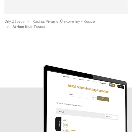
Orly Zábavy
Kasína, Pivárne, Únikové hry - Košice
Átrium Klub Terasa