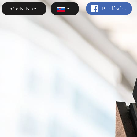
Prihlásiť sa
Iné odvetvia