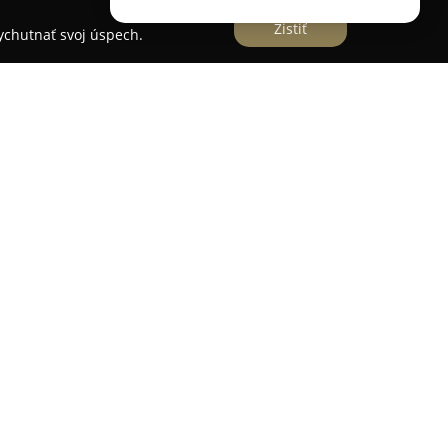
Zistiť
vychutnať svoj úspech.
achádza v mestskej časti Šaca v Košiciach a je
sto, kde sa snúbia gastronomické zážitky so
itu vďaka príjemnému interiéru a širokej ponuke
 Medzi ponúkanými špecialitami sú starostlivo
o napríklad tradičné Bun Bo Nam Bo či výrazná
o exotické chute.
dnik umožňuje aktívny odpočinok na moderných
stáva vhodným miestom na rodinné oslavy,
álne večery s priateľmi. Ďalšou prednosťou je
ové parkovanie, ktoré zvyšujú pohodlie hostí.