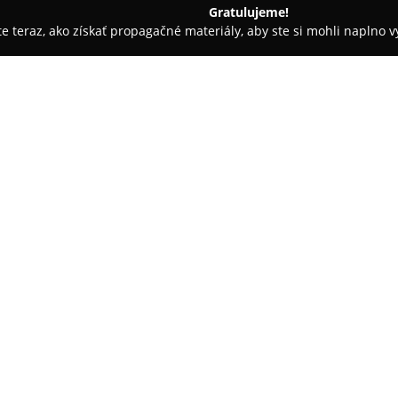
Gratulujeme!
ite teraz, ako získať propagačné materiály, aby ste si mohli naplno 
e
PAPAYA bistro & bowling, Šaca Košice
ce
O spoločnosti:
PAPAYA bistro & bowling
sa n
považované za vyhľadávané mie
zábavou. Podnik získal popular
jedál s vietnamskou kuchyňou.
pripravované ázijské jedlá, ak
Pho, ktoré oslovujú záujemcov 
Okrem pestrého menu tento po
bowlingových dráhach, čím sa 
firemné podujatia alebo neform
dobrá dostupnosť a bezproblém