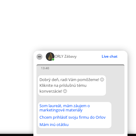
ORLY Zábavy
Live chat
13:40
Dobrý deň, radi Vám pomôžeme! 🙂
Kliknite na príslušnú tému
konverzácie! 🙂
Som laureát, mám záujem o
marketingové materiály
Chcem prihlásiť svoju firmu do Orlov
Mám inú otátku