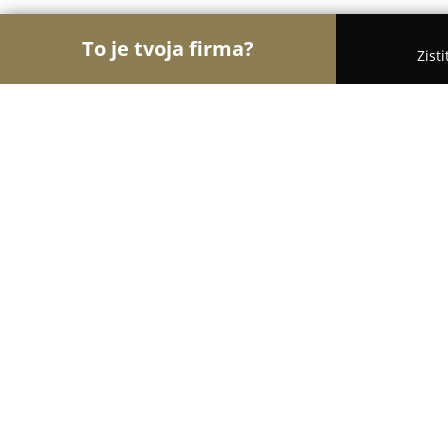
To je tvoja firma?
Zist
Orly Zábavy
Kasína, Pivárne, Únikové hry - Košic
Heliumking.sk
8.8
(1017)
Košice, Šturova 14
Zobraziť telefónne číslo