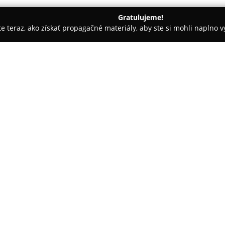
Gratulujeme!
ite teraz, ako získať propagačné materiály, aby ste si mohli naplno 
e
Heliumking.sk
O spoločnosti:
HeliumKing.sk
predstavuje sta
uľahčenie organizácie rôznych 
ponukou. V sortimente spoločno
hélia a balónov, čo z nej robí 
osláv. Medzi produkty patria ba
balóny v tvare čísla alebo písm
narodeniny či detské párty so
Okrem hélia a balónov ponúka 
svadobné výzdoby, rekvizity na 