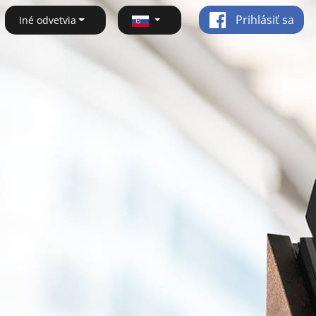
Prihlásiť sa
Iné odvetvia