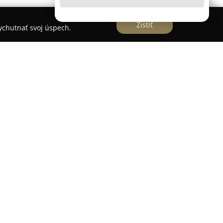
Zistiť
vychutnať svoj úspech.
bilný rodinný podnik, ktorý sa zameriava na
slávnostných udalostí a prináša radosť svojou
sti sa nachádza pestrá paleta párty produktov,
odborníka na komplexné riešenia pri príprave
lóny rôznych typov - pastelové, metalické, fóliové,
ena, aj tematicky orientované balóny pre svadby,
 známymi postavičkami.
spoločnosť aj rozmanité dekorácie a doplnky -
fotenie, vystreľovacie konfety a potreby vhodné