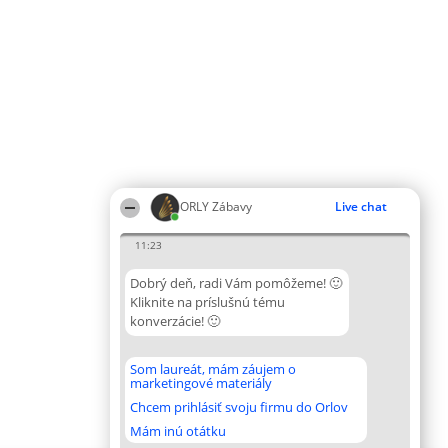
ORLY Zábavy
Live chat
11:23
Dobrý deň, radi Vám pomôžeme! 🙂
Kliknite na príslušnú tému
konverzácie! 🙂
Som laureát, mám záujem o
marketingové materiály
Chcem prihlásiť svoju firmu do Orlov
Mám inú otátku