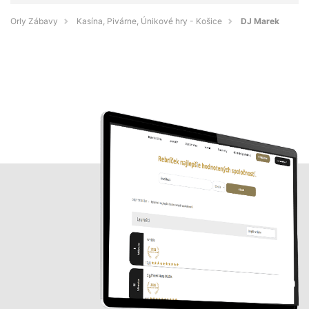
Orly Zábavy
Kasína, Pivárne, Únikové hry - Košice
DJ Marek