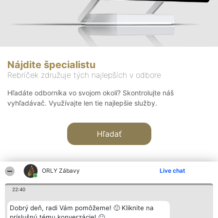
Nájdite špecialistu
Rebríček združuje tých najlepších v odbore
Hľadáte odborníka vo svojom okolí? Skontrolujte náš
vyhľadávač. Využívajte len tie najlepšie služby.
Hľadať
ORLY Zábavy
Live chat
22:40
Organizátor hodnotenia
Hodnotenie
Kontakt
Dobrý deň, radi Vám pomôžeme! 🙂 Kliknite na
Bright Side Solutions sp. z o.
Laureáti
Kontakt
príslušnú tému konverzácie! 🙂