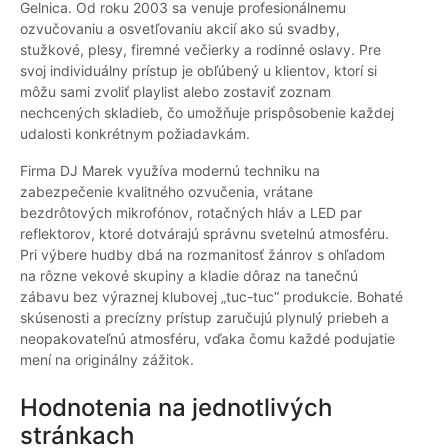
Gelnica. Od roku 2003 sa venuje profesionálnemu
ozvučovaniu a osvetľovaniu akcií ako sú svadby,
stužkové, plesy, firemné večierky a rodinné oslavy. Pre
svoj individuálny prístup je obľúbený u klientov, ktorí si
môžu sami zvoliť playlist alebo zostaviť zoznam
nechcených skladieb, čo umožňuje prispôsobenie každej
udalosti konkrétnym požiadavkám.
Firma DJ Marek využíva modernú techniku na
zabezpečenie kvalitného ozvučenia, vrátane
bezdrôtových mikrofónov, rotačných hláv a LED par
reflektorov, ktoré dotvárajú správnu svetelnú atmosféru.
Pri výbere hudby dbá na rozmanitosť žánrov s ohľadom
na rôzne vekové skupiny a kladie dôraz na tanečnú
zábavu bez výraznej klubovej „tuc-tuc“ produkcie. Bohaté
skúsenosti a precízny prístup zaručujú plynulý priebeh a
neopakovateľnú atmosféru, vďaka čomu každé podujatie
mení na originálny zážitok.
Hodnotenia na jednotlivých
stránkach