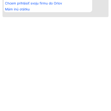
Chcem prihlásiť svoju firmu do Orlov
Mám inú otátku
ORLY ZÁBAVY - LÍDRI ODVETVIA
KTO SÚ LAUREÁTI
Náš program bol vytvorený s cieľom rozlíšiť najlepšie
spoločnosti spomedzi spoločností existujúcich na trhu.
Lídri odvetvia, ktorí udávajú smer, sa zameriavajú na