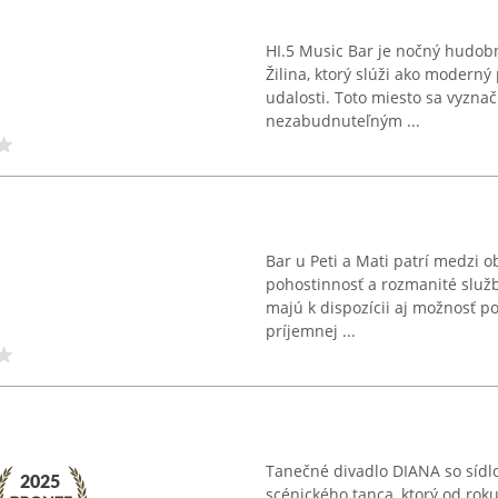
HI.5 Music Bar je nočný hudobn
Žilina, ktorý slúži ako modern
udalosti. Toto miesto sa vyzna
nezabudnuteľným ...
Bar u Peti a Mati patrí medzi o
pohostinnosť a rozmanité služb
majú k dispozícii aj možnosť po
príjemnej ...
Tanečné divadlo DIANA so sídl
scénického tanca, ktorý od roku