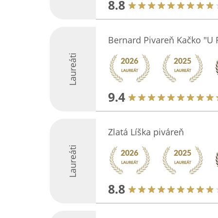
8.8
Bernard Pivareň Kačko "U 
Laureáti
9.4
Zlatá Líška piváreň
Laureáti
8.8