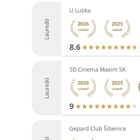
U Lutika
Laureáti
8.6
5D Cinema Maxim SK
Laureáti
9
Gepard Club Šibenice