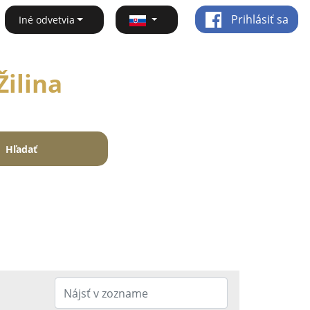
Prihlásiť sa
Iné odvetvia
Žilina
Hľadať