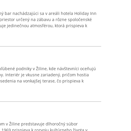
ý bar nachádzajúci sa v areáli hotela Holiday Inn
ý priestor určený na zábavu a rôzne spoločenské
čuje jedinečnou atmosférou, ktorá prispieva k
bľúbené podniky v Žiline, kde návštevníci oceňujú
y. Interiér je vkusne zariadený, pričom hostia
sedenia na vonkajšej terase, čo prispieva k
om v Žiline predstavuje dlhoročný súbor
 1969 prispieva k rozvoju kultúrneho života v