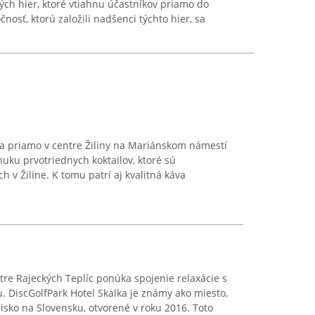
ých hier, ktoré vtiahnu účastníkov priamo do
nosť, ktorú založili nadšenci týchto hier, sa
za priamo v centre Žiliny na Mariánskom námestí
nuku prvotriednych koktailov, ktoré sú
h v Žiline. K tomu patrí aj kvalitná káva
re Rajeckých Teplíc ponúka spojenie relaxácie s
 DiscGolfPark Hotel Skalka je známy ako miesto,
risko na Slovensku, otvorené v roku 2016. Toto