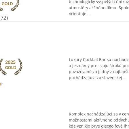
technologicky vyspelých únikov
atmosféry akčného filmu. Spoloč
orientuje ...
(72)
Luxury Cocktail Bar sa nachád
a je známy pre svoju širokú po
považované za jedny z najlepšíc
pochádzajúca zo slovenskej ...
Komplex nachádzajúci sa v cent
možnosťami aktívneho oddychu.
kde vzniklo prvé discgolfové ih