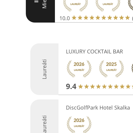
Miesto
III
10.0
LUXURY COCKTAIL BAR
Laureáti
9.4
DiscGolfPark Hotel Skalka
Laureáti