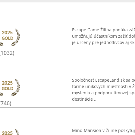
Escape Game Žilina ponúka záži
umožňujú účastníkom zažiť dob
je určený pre jednotlivcov aj s
...
(1032)
Spoločnosť EscapeLand.sk sa o
forme únikových miestností v Ž
myslenia a podporu tímovej sp
destinácie ...
(746)
Mind Mansion v Žiline poskytuj