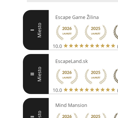
Escape Game Žilina
Miesto
I
10.0
EscapeLand.sk
Miesto
II
10.0
Mind Mansion