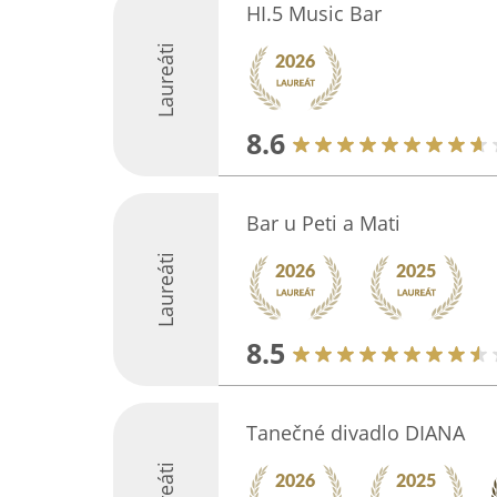
HI.5 Music Bar
Laureáti
8.6
Bar u Peti a Mati
Laureáti
8.5
Tanečné divadlo DIANA