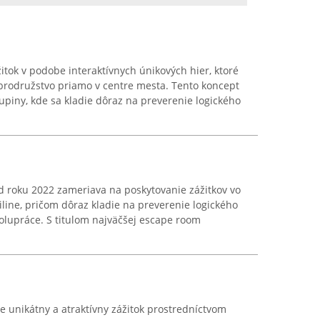
tok v podobe interaktívnych únikových hier, ktoré
rodružstvo priamo v centre mesta. Tento koncept
kupiny, kde sa kladie dôraz na preverenie logického
d roku 2022 zameriava na poskytovanie zážitkov vo
iline, pričom dôraz kladie na preverenie logického
olupráce. S titulom najväčšej escape room
e unikátny a atraktívny zážitok prostredníctvom