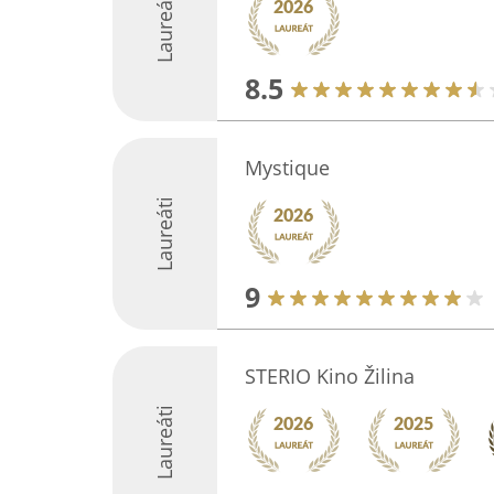
Laureáti
8.5
Mystique
Laureáti
9
STERIO Kino Žilina
Laureáti