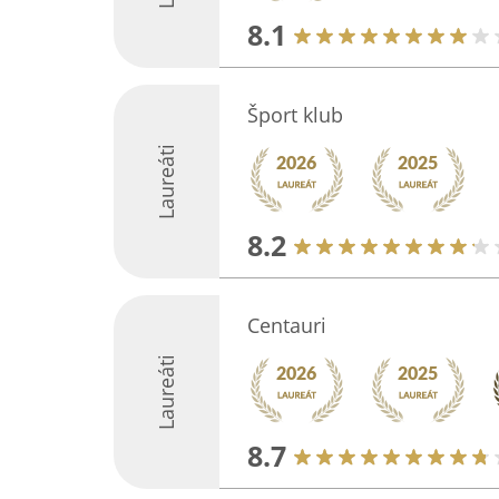
8.1
Šport klub
Laureáti
8.2
Centauri
Laureáti
8.7