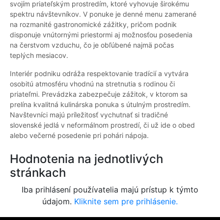
svojím priateľským prostredím, ktoré vyhovuje širokému
spektru návštevníkov. V ponuke je denné menu zamerané
na rozmanité gastronomické zážitky, pričom podnik
disponuje vnútornými priestormi aj možnosťou posedenia
na čerstvom vzduchu, čo je obľúbené najmä počas
teplých mesiacov.
Interiér podniku odráža respektovanie tradícií a vytvára
osobitú atmosféru vhodnú na stretnutia s rodinou či
priateľmi. Prevádzka zabezpečuje zážitok, v ktorom sa
prelína kvalitná kulinárska ponuka s útulným prostredím.
Navštevníci majú príležitosť vychutnať si tradičné
slovenské jedlá v neformálnom prostredí, či už ide o obed
alebo večerné posedenie pri pohári nápoja.
Hodnotenia na jednotlivých
stránkach
Iba prihlásení používatelia majú prístup k týmto
údajom.
Kliknite sem pre prihlásenie.