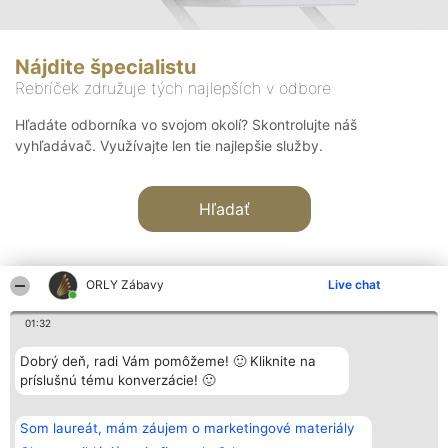
Nájdite špecialistu
Rebríček združuje tých najlepších v odbore
Hľadáte odborníka vo svojom okolí? Skontrolujte náš
vyhľadávač. Využívajte len tie najlepšie služby.
Hľadať
ORLY Zábavy
Live chat
01:32
Organizátor hodnotenia
Hodnotenie
Kontakt
Dobrý deň, radi Vám pomôžeme! 🙂 Kliknite na
Bright Side Solutions sp. z o.
Laureáti
Kontakt
príslušnú tému konverzácie! 🙂
o. sp. k.
Lista
ul. Ruska 22
wszystkich
Wrocław 50-079
Laureatów
Som laureát, mám záujem o marketingové materiály
KRS 0000749100 | Regon
Podmienky
381313360 | NIP 8943132676
Obchodné