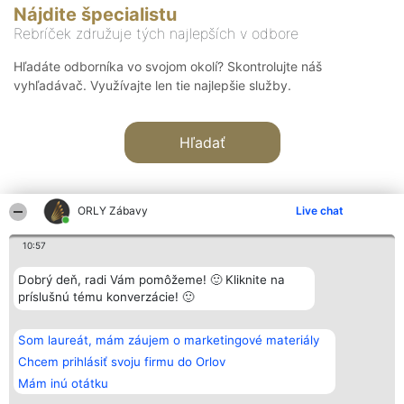
Nájdite špecialistu
Rebríček združuje tých najlepších v odbore
Hľadáte odborníka vo svojom okolí? Skontrolujte náš
vyhľadávač. Využívajte len tie najlepšie služby.
Hľadať
ORLY Zábavy
Live chat
10:57
Organizátor hodnotenia
Hodnotenie
Kontakt
Dobrý deň, radi Vám pomôžeme! 🙂 Kliknite na
Bright Side Solutions sp. z o.
Laureáti
Kontakt
príslušnú tému konverzácie! 🙂
o. sp. k.
Lista
ul. Ruska 22
wszystkich
Wrocław 50-079
Laureatów
Som laureát, mám záujem o marketingové materiály
KRS 0000749100 | Regon
Podmienky
381313360 | NIP 8943132676
Obchodné
Chcem prihlásiť svoju firmu do Orlov
+48 508 492 400
podmienky
Mám inú otátku
Zásady
ochrany