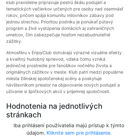
klub pravidelne pripravuje pestrú škálu podujatí a
tematických večierkov určených pre osoby nad osemnásť
rokov, pričom spája komunitu milovníkov zábavy pod
jednou strechou. Prioritou podniku je ponúkať pútavý
program a živé vystúpenia domácich aj zahraničných
umelcov, čím zabezpečuje hosťom nezabudnuteľné
zážitky.
Atmosféru v EnjoyClub dotvárajú výrazné vizuálne efekty
a kvalitný hudobný sprievod, vďaka čomu vzniká
jedinečné prostredie pre fanúšikov nočného života a
originálnych zážitkov v meste. Klub patrí medzi populárne
miesta žilinskej spoločenskej scény a poskytuje
návštevníkom priestor na objavovanie nových podujatí a
užívanie si špičkových akcií v príjemnej spoločnosti.
Hodnotenia na jednotlivých
stránkach
Iba prihlásení používatelia majú prístup k týmto
údajom.
Kliknite sem pre prihlásenie.