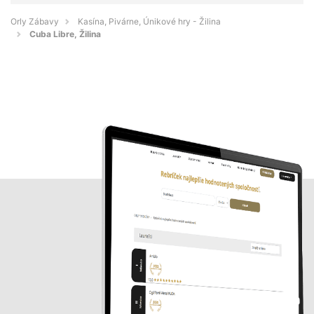
Orly Zábavy
Kasína, Pivárne, Únikové hry - Žilina
Cuba Libre, Žilina