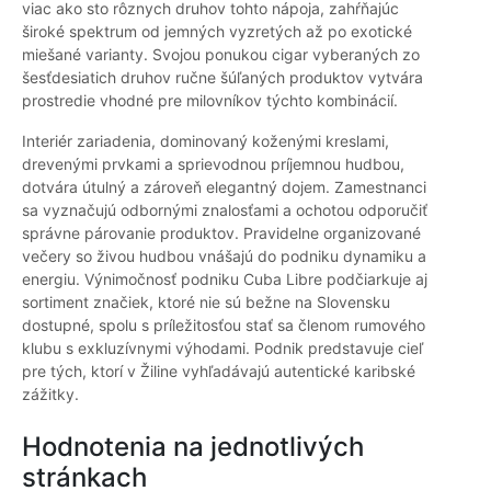
viac ako sto rôznych druhov tohto nápoja, zahŕňajúc
široké spektrum od jemných vyzretých až po exotické
miešané varianty. Svojou ponukou cigar vyberaných zo
šesťdesiatich druhov ručne šúľaných produktov vytvára
prostredie vhodné pre milovníkov týchto kombinácií.
Interiér zariadenia, dominovaný koženými kreslami,
drevenými prvkami a sprievodnou príjemnou hudbou,
dotvára útulný a zároveň elegantný dojem. Zamestnanci
sa vyznačujú odbornými znalosťami a ochotou odporučiť
správne párovanie produktov. Pravidelne organizované
večery so živou hudbou vnášajú do podniku dynamiku a
energiu. Výnimočnosť podniku Cuba Libre podčiarkuje aj
sortiment značiek, ktoré nie sú bežne na Slovensku
dostupné, spolu s príležitosťou stať sa členom rumového
klubu s exkluzívnymi výhodami. Podnik predstavuje cieľ
pre tých, ktorí v Žiline vyhľadávajú autentické karibské
zážitky.
Hodnotenia na jednotlivých
stránkach