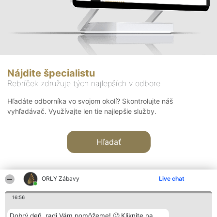
Nájdite špecialistu
Rebríček združuje tých najlepších v odbore
Hľadáte odborníka vo svojom okolí? Skontrolujte náš
vyhľadávač. Využívajte len tie najlepšie služby.
Hľadať
ORLY Zábavy
Live chat
16:56
Organizátor hodnotenia
Hodnotenie
Kontakt
Dobrý deň, radi Vám pomôžeme! 🙂 Kliknite na