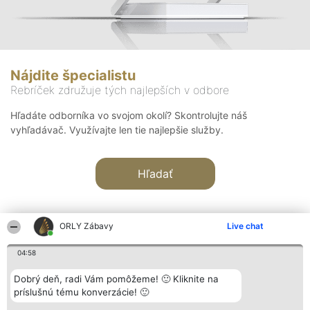
Nájdite špecialistu
Rebríček združuje tých najlepších v odbore
Hľadáte odborníka vo svojom okolí? Skontrolujte náš
vyhľadávač. Využívajte len tie najlepšie služby.
Hľadať
ORLY Zábavy
Live chat
04:58
Organizátor hodnotenia
Hodnotenie
Kontakt
Dobrý deň, radi Vám pomôžeme! 🙂 Kliknite na
Bright Side Solutions sp. z o.
Laureáti
Kontakt
príslušnú tému konverzácie! 🙂
o. sp. k.
Lista
ul. Ruska 22
wszystkich