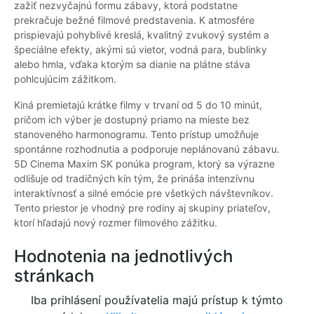
zažiť nezvyčajnú formu zábavy, ktorá podstatne
prekračuje bežné filmové predstavenia. K atmosfére
prispievajú pohyblivé kreslá, kvalitný zvukový systém a
špeciálne efekty, akými sú vietor, vodná para, bublinky
alebo hmla, vďaka ktorým sa dianie na plátne stáva
pohlcujúcim zážitkom.
Kiná premietajú krátke filmy v trvaní od 5 do 10 minút,
pričom ich výber je dostupný priamo na mieste bez
stanoveného harmonogramu. Tento prístup umožňuje
spontánne rozhodnutia a podporuje neplánovanú zábavu.
5D Cinema Maxim SK ponúka program, ktorý sa výrazne
odlišuje od tradičných kín tým, že prináša intenzívnu
interaktívnosť a silné emócie pre všetkých návštevníkov.
Tento priestor je vhodný pre rodiny aj skupiny priateľov,
ktorí hľadajú nový rozmer filmového zážitku.
Hodnotenia na jednotlivých
stránkach
Iba prihlásení používatelia majú prístup k týmto