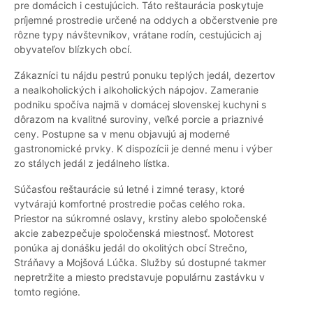
pre domácich i cestujúcich. Táto reštaurácia poskytuje
príjemné prostredie určené na oddych a občerstvenie pre
rôzne typy návštevníkov, vrátane rodín, cestujúcich aj
obyvateľov blízkych obcí.
Zákazníci tu nájdu pestrú ponuku teplých jedál, dezertov
a nealkoholických i alkoholických nápojov. Zameranie
podniku spočíva najmä v domácej slovenskej kuchyni s
dôrazom na kvalitné suroviny, veľké porcie a priaznivé
ceny. Postupne sa v menu objavujú aj moderné
gastronomické prvky. K dispozícii je denné menu i výber
zo stálych jedál z jedálneho lístka.
Súčasťou reštaurácie sú letné i zimné terasy, ktoré
vytvárajú komfortné prostredie počas celého roka.
Priestor na súkromné oslavy, krstiny alebo spoločenské
akcie zabezpečuje spoločenská miestnosť. Motorest
ponúka aj donášku jedál do okolitých obcí Strečno,
Stráňavy a Mojšová Lúčka. Služby sú dostupné takmer
nepretržite a miesto predstavuje populárnu zastávku v
tomto regióne.