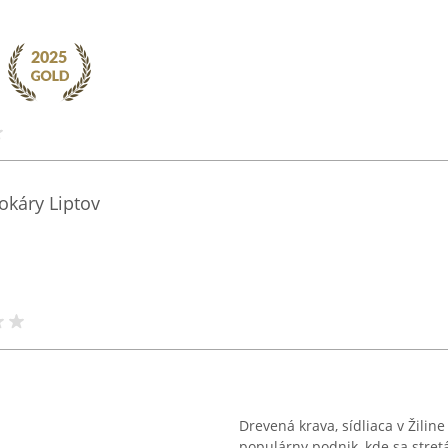
okáry Liptov
Drevená krava, sídliaca v Žiline 
populárny podnik, kde sa stre