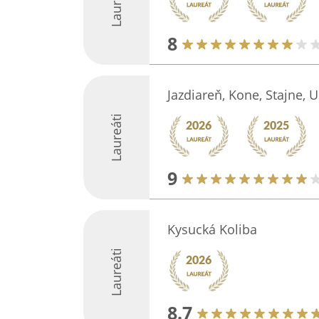
Laureáti
8
Jazdiareň, Kone, Stajne, 
Laureáti
9
Kysucká Koliba
Laureáti
8.7