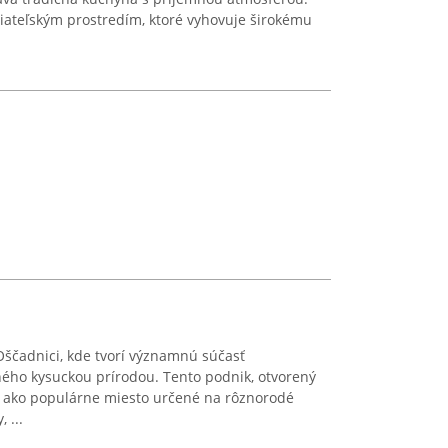
iateľským prostredím, ktoré vyhovuje širokému
Oščadnici, kde tvorí významnú súčasť
ého kysuckou prírodou. Tento podnik, otvorený
ži ako populárne miesto určené na rôznorodé
 ...