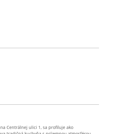
na Centrálnej ulici 1, sa profiluje ako
táva tradičná kuchyňa s príjemnou atmosférou.