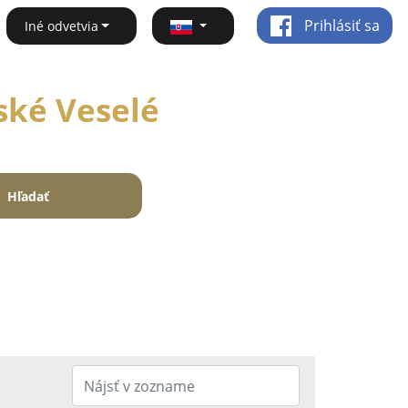
Prihlásiť sa
Iné odvetvia
ské Veselé
Hľadať