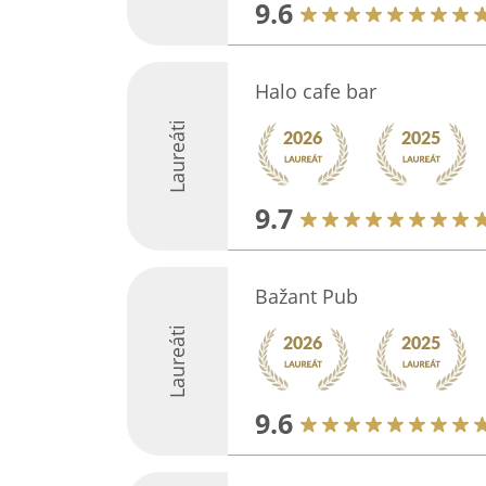
9.6
Halo cafe bar
Laureáti
9.7
Bažant Pub
Laureáti
9.6