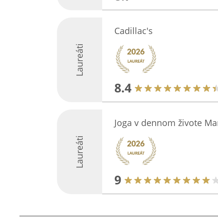
Cadillac's
Laureáti
8.4
Joga v dennom živote Mar
Laureáti
9