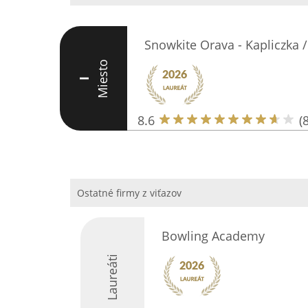
Snowkite Orava - Kapliczka 
Miesto
I
8.6
(8
Ostatné firmy z viťazov
Bowling Academy
Laureáti