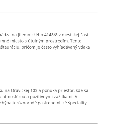
hádza na Jilemnického 4148/8 v mestskej časti
jemné miesto s útulným prostredím. Tento
štauráciu, pričom je často vyhľadávaný vďaka
u na Oravickej 103 a ponúka priestor, kde sa
u atmosférou a pozitívnymi zážitkami. V
chýbajú rôznorodé gastronomické špeciality,