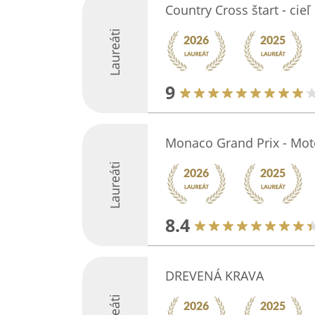
Country Cross štart - cieľ
Laureáti
9
Monaco Grand Prix - Mot
Laureáti
8.4
DREVENÁ KRAVA