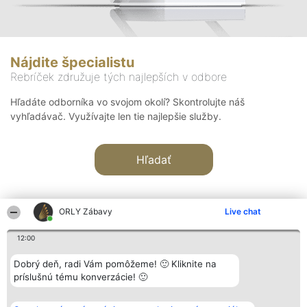
Nájdite špecialistu
Rebríček združuje tých najlepších v odbore
Hľadáte odborníka vo svojom okolí? Skontrolujte náš
vyhľadávač. Využívajte len tie najlepšie služby.
Hľadať
ORLY Zábavy
Live chat
12:00
Organizátor hodnotenia
Hodnotenie
Kontakt
Dobrý deň, radi Vám pomôžeme! 🙂 Kliknite na
Bright Side Solutions sp. z o.
Laureáti
Kontakt
príslušnú tému konverzácie! 🙂
o. sp. k.
Lista
ul. Ruska 22
wszystkich
Wrocław 50-079
Laureatów