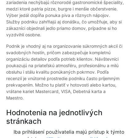
zariadenia nechýbajú rôznorodé gastronomické špeciality,
medzi ktoré patria pizze, burgre i menšie občerstvenie.
Výber jedál dopĺňa ponuka piva a rôznych nápojov.
Služby podniku zahŕňajú aj donášku, čo umožňuje, aby si
zákazníci objednali jedlo priamo domov, prípadne si ho
vyzdvihli osobne.
Podnik je vhodný aj na organizovanie súkromných akcií či
svadobných hostín, pričom zabezpečuje kompletnú
organizáciu detailov podľa potrieb klientov. Návštevníci
poukazujú na priateľskú atmosféru, profesionálnu a milú
obsluhu i stálu kvalitu ponúkaných pokrmov. Podľa
recenzií je vnútorné prostredie podniku často príjemným
prekvapením. Možno tu platiť v hotovosti alebo kartou,
vrátane kariet Mastercard, VISA, Debetná karta a
Maestro.
Hodnotenia na jednotlivých
stránkach
Iba prihlásení používatelia majú prístup k týmto