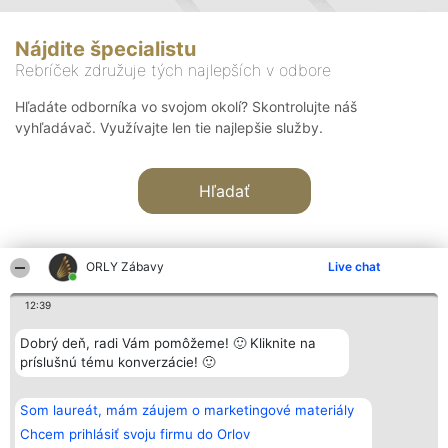
Nájdite špecialistu
Rebríček združuje tých najlepších v odbore
Hľadáte odborníka vo svojom okolí? Skontrolujte náš
vyhľadávač. Využívajte len tie najlepšie služby.
Hľadať
ORLY Zábavy
Live chat
12:39
Organizátor hodnotenia
Hodnotenie
Kontakt
Dobrý deň, radi Vám pomôžeme! 🙂 Kliknite na
Bright Side Solutions sp. z o.
Laureáti
Kontakt
príslušnú tému konverzácie! 🙂
o. sp. k.
Lista
ul. Ruska 22
wszystkich
Wrocław 50-079
Laureatów
Som laureát, mám záujem o marketingové materiály
KRS 0000749100 | Regon
Podmienky
381313360 | NIP 8943132676
Obchodné
Chcem prihlásiť svoju firmu do Orlov
+48 508 492 400
podmienky