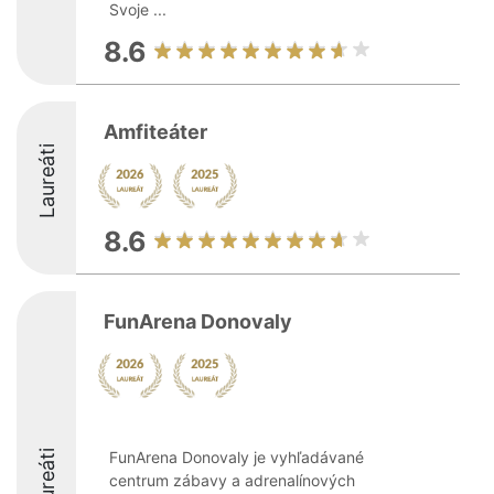
Svoje ...
8.6
Amfiteáter
Laureáti
8.6
FunArena Donovaly
Laureáti
FunArena Donovaly je vyhľadávané
centrum zábavy a adrenalínových