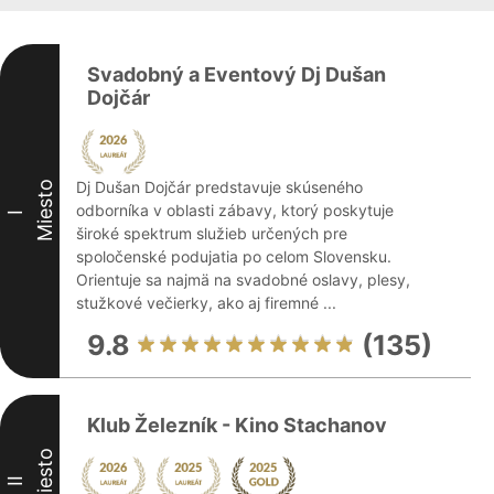
Svadobný a Eventový Dj Dušan
Dojčár
Dj Dušan Dojčár predstavuje skúseného
Miesto
odborníka v oblasti zábavy, ktorý poskytuje
I
široké spektrum služieb určených pre
spoločenské podujatia po celom Slovensku.
Orientuje sa najmä na svadobné oslavy, plesy,
stužkové večierky, ako aj firemné ...
9.8
(135)
Klub Železník - Kino Stachanov
Miesto
II