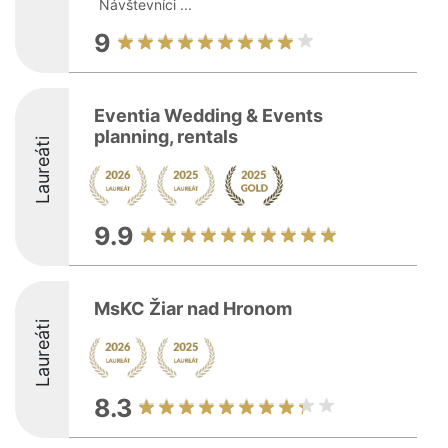
Návštevníci ...
9
Eventia Wedding & Events
planning, rentals
Laureáti
9.9
MsKC Žiar nad Hronom
Laureáti
8.3