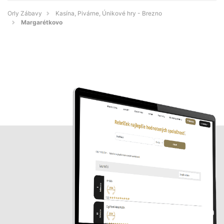
Orly Zábavy
Kasína, Pivárne, Únikové hry - Brezno
Margarétkovo