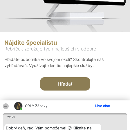
Nájdite špecialistu
Rebríček združuje tých najlepších v odbore
Hľadáte odborníka vo svojom okolí? Skontrolujte náš
vyhľadávač. Využívajte len tie najlepšie služby.
Hľadať
ORLY Zábavy
Live chat
22:29
Organizátor hodnotenia
Hodnotenie
Kontakt
Dobrý deň, radi Vám pomôžeme! 🙂 Kliknite na