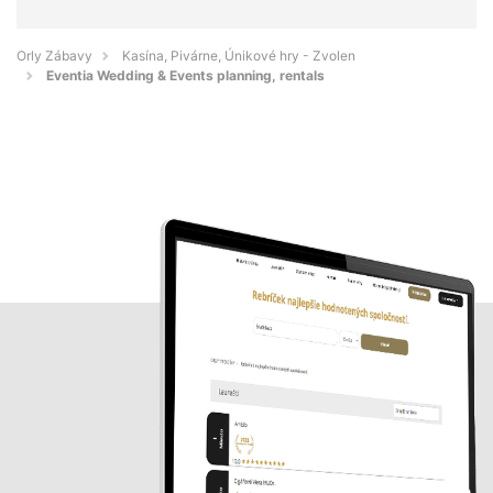
Orly Zábavy
Kasína, Pivárne, Únikové hry - Zvolen
Eventia Wedding & Events planning, rentals