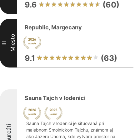
9.6
(60)
Republic, Margecany
Miesto
III
9.1
(63)
Sauna Tajch v lodenici
Sauna Tajch v lodenici je situovaná pri
Laureáti
malebnom Smolníckom Tajchu, známom aj
ako Jazero Úhorná, kde vytvára priestor na