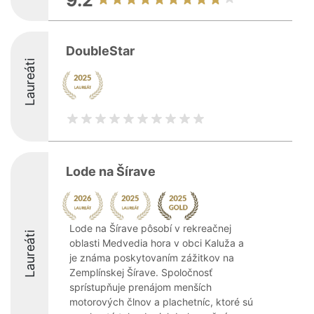
9.2
DoubleStar
Laureáti
Lode na Šírave
Lode na Šírave pôsobí v rekreačnej
Laureáti
oblasti Medvedia hora v obci Kaluža a
je známa poskytovaním zážitkov na
Zemplínskej Šírave. Spoločnosť
sprístupňuje prenájom menších
motorových člnov a plachetníc, ktoré sú