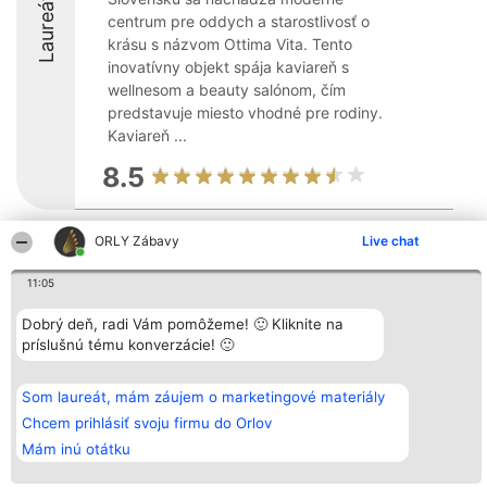
Laureáti
centrum pre oddych a starostlivosť o
krásu s názvom Ottima Vita. Tento
inovatívny objekt spája kaviareň s
wellnesom a beauty salónom, čím
predstavuje miesto vhodné pre rodiny.
Kaviareň ...
8.5
ORLY Zábavy
Live chat
Organizátor hodnotenia
Hodnotenie
Kontakt
Bright Side Solutions sp. z o.
Laureáti
Kontakt
11:05
o. sp. k.
Lista
ul. Ruska 22
wszystkich
Wrocław 50-079
Laureatów
Dobrý deň, radi Vám pomôžeme! 🙂 Kliknite na
KRS 0000749100 | Regon
Podmienky
príslušnú tému konverzácie! 🙂
381313360 | NIP 8943132676
Obchodné
+48 508 492 400
podmienky
Zásady
Som laureát, mám záujem o marketingové materiály
ochrany
osobných
Chcem prihlásiť svoju firmu do Orlov
údajov
Mám inú otátku