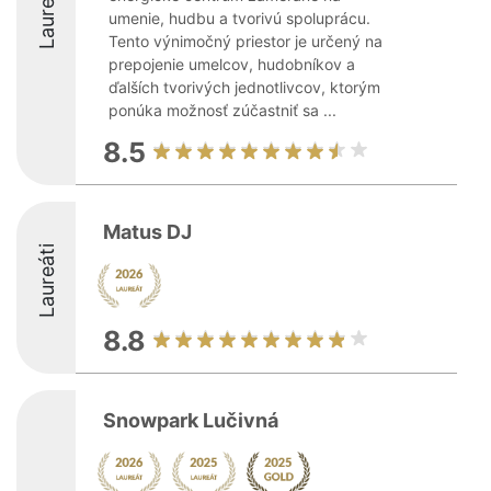
Laureáti
umenie, hudbu a tvorivú spoluprácu.
Tento výnimočný priestor je určený na
prepojenie umelcov, hudobníkov a
ďalších tvorivých jednotlivcov, ktorým
ponúka možnosť zúčastniť sa ...
8.5
Matus DJ
Laureáti
8.8
Snowpark Lučivná