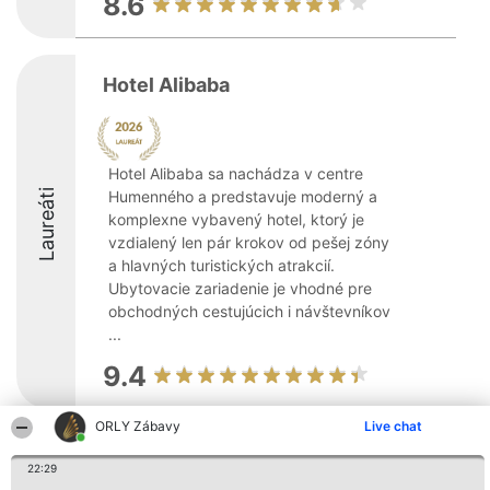
8.6
Hotel Alibaba
Hotel Alibaba sa nachádza v centre
Laureáti
Humenného a predstavuje moderný a
komplexne vybavený hotel, ktorý je
vzdialený len pár krokov od pešej zóny
a hlavných turistických atrakcií.
Ubytovacie zariadenie je vhodné pre
obchodných cestujúcich i návštevníkov
...
9.4
ORLY Zábavy
Live chat
Organizátor hodnotenia
Hodnotenie
Kontakt
Bright Side Solutions sp. z o.
22:29
Laureáti
Kontakt
o. sp. k.
Lista