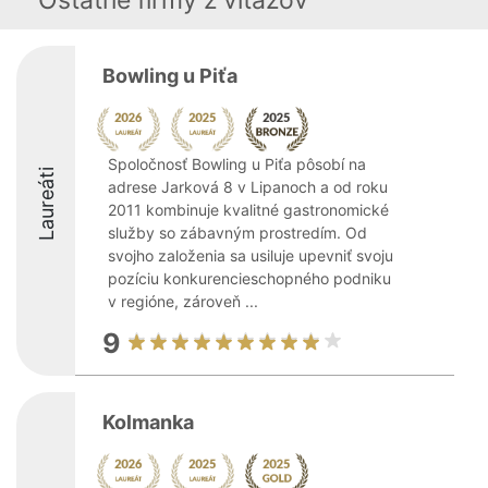
Ostatné firmy z viťazov
Bowling u Piťa
Spoločnosť Bowling u Piťa pôsobí na
Laureáti
adrese Jarková 8 v Lipanoch a od roku
2011 kombinuje kvalitné gastronomické
služby so zábavným prostredím. Od
svojho založenia sa usiluje upevniť svoju
pozíciu konkurencieschopného podniku
v regióne, zároveň ...
9
Kolmanka