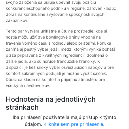
svojho založenia sa usiluje upevniť svoju pozíciu
konkurencieschopného podniku v regióne, zároveň kladúc
dôraz na kontinuálne zvyšovanie spokojnosti svojich
zákazníkov.
Tento bar vytvára unikátne a útulné prostredie, kde si
hostia môžu užiť dve bowlingové dráhy vhodné na
trávenie voľného času s rodinou alebo priateľmi. Ponuka
zahŕňa aj pestrý výber jedál, medzi ktorými vyniká bohatá
pizza pripravená z kvalitných ingrediencií, doplnená o
ďalšie jedlá, ako sú horúce francúzske hranolky. K
dispozícii je tiež široký výber osviežujúcich nápojov a pre
komfort súkromných podujatí je možné využiť salónik.
Dôraz sa kladie na komfort a príjemnú atmosféru pre
všetkých návštevníkov.
Hodnotenia na jednotlivých
stránkach
Iba prihlásení používatelia majú prístup k týmto
údajom.
Kliknite sem pre prihlásenie.