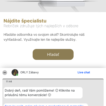
Nájdite špecialistu
Rebríček združuje tých najlepších v odbore
Hľadáte odborníka vo svojom okolí? Skontrolujte náš
vyhľadávač. Využívajte len tie najlepšie služby.
Hľadať
ORLY Zábavy
Live chat
11:44
Organizátor hodnotenia
Hodnotenie
Kontakt
Dobrý deň, radi Vám pomôžeme! 🙂 Kliknite na
Bright Side Solutions sp. z o.
Laureáti
Kontakt
príslušnú tému konverzácie! 🙂
o. sp. k.
Lista
ul. Ruska 22
wszystkich
Wrocław 50-079
Laureatów