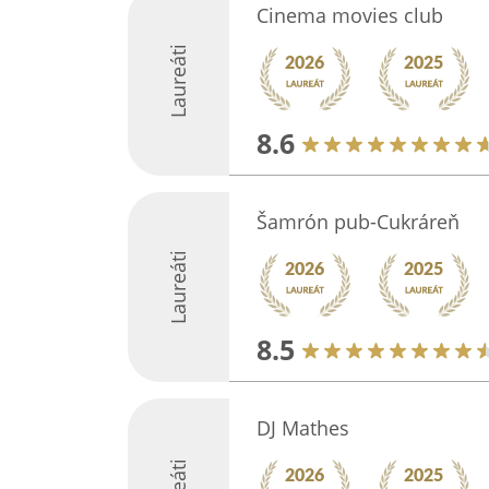
Cinema movies club
Laureáti
8.6
Šamrón pub-Cukráreň
Laureáti
8.5
DJ Mathes