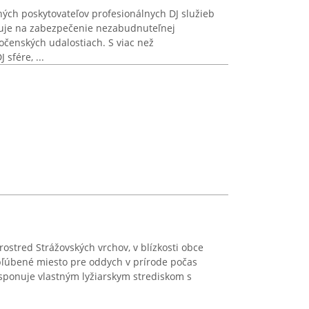
ých poskytovateľov profesionálnych DJ služieb
ďuje na zabezpečenie nezabudnuteľnej
očenských udalostiach. S viac než
sfére, ...
ostred Strážovských vrchov, v blízkosti obce
obľúbené miesto pre oddych v prírode počas
isponuje vlastným lyžiarskym strediskom s