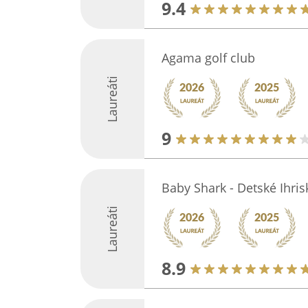
9.4
Agama golf club
Laureáti
9
Baby Shark - Detské Ihris
Laureáti
8.9