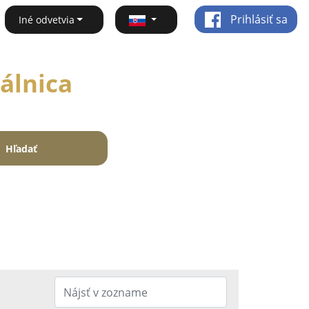
Prihlásiť sa
Iné odvetvia
Kálnica
Hľadať