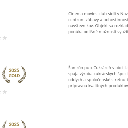
Cinema movies club sídli v No
centrum zábavy a pohostinnost
návštevníkov. Objekt sa rozkla
ponúka odlišné možnosti využiti
Šamrón pub-Cukráreň v obci La
spája výroba cukrárskych špeci
oddych a spoločenské stretnuti
prípravou kvalitných produktov, 