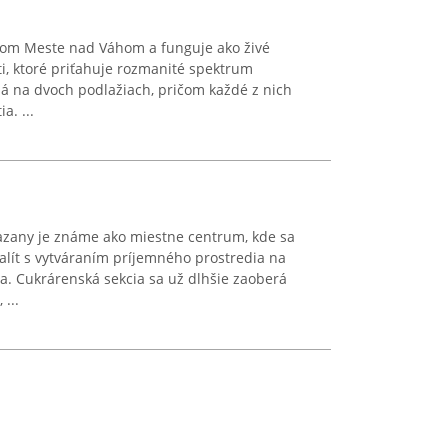
vom Meste nad Váhom a funguje ako živé
i, ktoré priťahuje rozmanité spektrum
dá na dvoch podlažiach, pričom každé z nich
a. ...
zany je známe ako miestne centrum, kde sa
alít s vytváraním príjemného prostredia na
a. Cukrárenská sekcia sa už dlhšie zaoberá
...