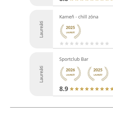
Kameň - chill zóna
Laureáti
Sportclub Bar
Laureáti
8.9