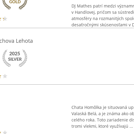
DJ Mathes patrí medzi významn
v Handlovej, pričom sa sústre
atmosféry na rozmanitých spol
desaťročnými skúsenosťami v DJ 
íchova Lehota
Chata Homôlka je situovaná upr
Valaská Belá, a je známa ako 
celého roka. Toto zariadenie d
tromi vlekmi, ktoré využívajú ...