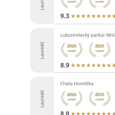
Laureáti
9.3
Lukostrelecký parkúr Mn
Laureáti
8.9
Chata Homôlka
Laureáti
8.8