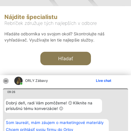
Nájdite špecialistu
Rebríček združuje tých najlepších v odbore
Hľadáte odborníka vo svojom okolí? Skontrolujte náš
vyhľadávač. Využívajte len tie najlepšie služby.
Hľadať
ORLY Zábavy
Live chat
09:26
Organizátor hodnotenia
Hodnotenie
Kontakt
Dobrý deň, radi Vám pomôžeme! 🙂 Kliknite na
Bright Side Solutions sp. z o.
Laureáti
Kontakt
príslušnú tému konverzácie! 🙂
o. sp. k.
Lista
ul. Ruska 22
wszystkich
Wrocław 50-079
Laureatów
Som laureát, mám záujem o marketingové materiály
KRS 0000749100 | Regon
Podmienky
381313360 | NIP 8943132676
Obchodné
Chcem prihlásiť svoju firmu do Orlov