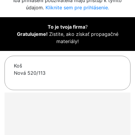
Iba prihlásení používatelia majú prístup k týmto
údajom.
Kliknite sem pre prihlásenie.
To je tvoja firma
?
Gratulujeme!
Zistite, ako získať propagačné
materiály!
Koš
Nová 520/113