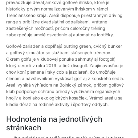
prevádzkuje deväťjamkové golfové ihrisko, ktoré je
historicky prvým normalizovaným ihriskom v rámci
Trenčianskeho kraja. Areál disponuje priestranným driving
range s približne dvadsiatimi odpaliskami, vrátane
zastrešených možností, pričom celoročný tréning
zabezpečuje umelé osvetlenie aj automat na loptičky.
Golfové zariadenia dopĺňajú putting green, cvičný bunker
a golfový simulátor so službami skúsených trénerov.
Okrem golfu je v klubovej ponuke zahrnutý aj footgolf,
ktorý otvorili v roku 2019, a tiež discgolf. Zaujímavosťou je
chov koní plemena Írsky cob a jazdiareň, čo umožňuje
členom a návštevníkom vyskúšať golf aj z konského sedla.
Areál vyniká výhľadom na Bojnický zámok, pričom golfový
klub podporuje ochranu prírody využívaním organických
hnojív a koní ako ekologických kosačiek. Vrámci areálu sa
kladie dôraz na rodinné aktivity i športový oddych.
Hodnotenia na jednotlivých
stránkach