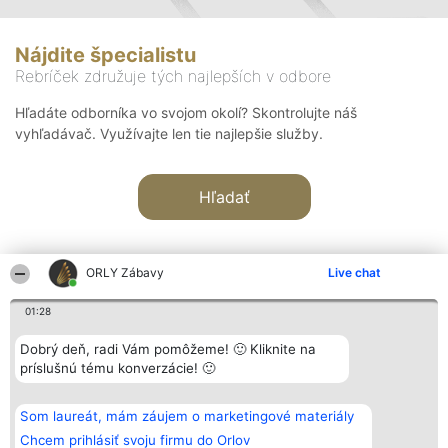
Nájdite špecialistu
Rebríček združuje tých najlepších v odbore
Hľadáte odborníka vo svojom okolí? Skontrolujte náš
vyhľadávač. Využívajte len tie najlepšie služby.
Hľadať
ORLY Zábavy
Live chat
01:28
Organizátor hodnotenia
Hodnotenie
Kontakt
Dobrý deň, radi Vám pomôžeme! 🙂 Kliknite na
Bright Side Solutions sp. z o.
Laureáti
Kontakt
príslušnú tému konverzácie! 🙂
o. sp. k.
Lista
ul. Ruska 22
wszystkich
Wrocław 50-079
Laureatów
Som laureát, mám záujem o marketingové materiály
KRS 0000749100 | Regon
Podmienky
381313360 | NIP 8943132676
Obchodné
Chcem prihlásiť svoju firmu do Orlov