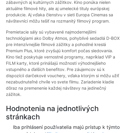
zábavných aj kultúrnych zážitkov. Kino ponúka nielen
aktuálne filmové hity, ale aj umelecké tituly európskej
produkcie. Aj vďaka členstvu v sieti Europa Cinemas sa
návštevníci môžu tešiť na rozmanitý filmový program.
Premietacie sály sú vybavené najmodernejšími
technológiami ako Dolby Atmos, pohyblivé sedadlá D-BOX
pre intenzívnejšie filmové zážitky a pohodlné kreslá
Premium Plus, ktoré zvyšujú komfort počas sledovania.
Kino tiež poskytuje vernostné programy, napríklad VIP a
FILM karty, ktoré prinášajú možnosti výhodnejšieho
vstupného a ďalších benefitov. Pre záujemcov sú k
dispozícii darčekové vouchery, vďaka ktorým si môžu užiť
nezabudnuteľné chvíle vo svete filmu. Zariadenie kladie
dôraz na premenenie každej návštevy na jedinečný
zážitok.
Hodnotenia na jednotlivých
stránkach
Iba prihlásení používatelia majú prístup k týmto