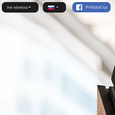
Prihlásiť sa
Iné odvetvia