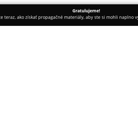
Gratulujeme!
ite teraz, ako získať propagačné materiály, aby ste si mohli naplno 
slava
Party-Saurus
O spoločnosti:
Spoločnosť
Party-Saurus
sídlia
významných poskytovateľov pár
činnosťou je zabezpečenie komp
narodeninových párty pre deti i
ponuke firmy figurujú rozmanit
heliových, ktoré sú určené na v
Portfólio Party-Saurus zahŕňa 
a rozličné doplnky typu konfety,
oživeniu udalostí. Spoločnosť 