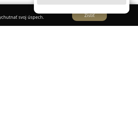
Zistiť
vychutnať svoj úspech.
ca na Panónskej ceste 4 v Bratislave patrí medzi
ty potrieb na slovenskom trhu. Jej hlavnou
letného sortimentu pre rozličné typy osláv, od
 dospelých až po špecificky tematické akcie. V
é druhy balónov vrátane fóliových, latexových aj
ytvorenie slávnostnej atmosféry.
aj dekoratívne prvky, karnevalové kostýmy, masky
 klobúky či tematické okuliare, ktoré prispievajú k
je hodnotená ako poskytovateľ kvalitných