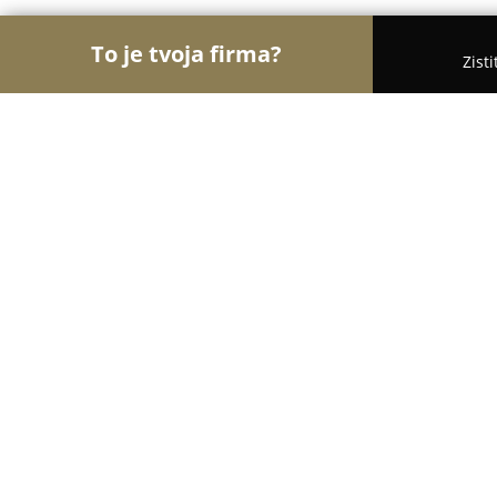
To je tvoja firma?
Zist
Orly Zábavy
Kasína, Pivárne, Únikové hry - Brati
Party-Saurus
9
(69)
Bratislava, Panónska cesta 4
Zobraziť telefónne číslo