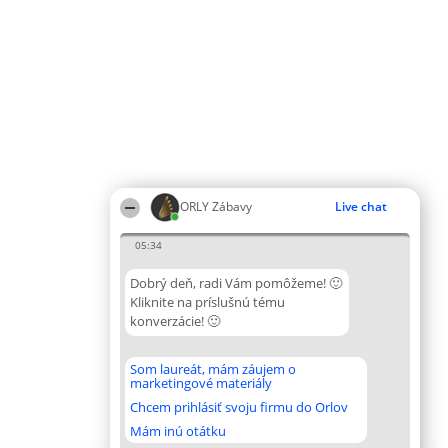
ORLY Zábavy
Live chat
05:34
Dobrý deň, radi Vám pomôžeme! 🙂
Kliknite na príslušnú tému
konverzácie! 🙂
Som laureát, mám záujem o
marketingové materiály
Chcem prihlásiť svoju firmu do Orlov
Mám inú otátku