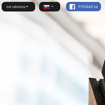
Prihlásiť sa
Iné odvetvia