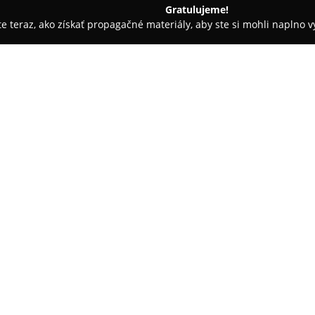
Gratulujeme!
ite teraz, ako získať propagačné materiály, aby ste si mohli naplno 
slava
Spritz & GinTonic Bar
O spoločnosti:
V historickom centre Bratislav
Bar
, etablované miesto pre pri
zariadený podnik je známy naj
kreatívne namiešaných koktailo
vrátane originálnych kombinácií
rýchlo získal popularitu medzi
V bare panuje priateľská atmo
profesionálny personál schopný
požiadaviek hostí. Interiér je 
ideálne na stretnutia alebo rel