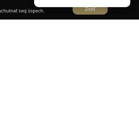
Zistiť
vychutnať svoj úspech.
y na Ventúrskej 9 sa nachádza
Spritz & GinTonic
aznivcov rafinovaných drinkov. Tento elegantne
mä svojím bohatým výberom kvalitných ginov a
v. Súčasťou ponuky sú aj osviežujúce spritzy
 chutí, ako napríklad rebarborový spritz, ktorý si
 návštevníkmi.
sféra, ktorú významne dotvára ochotný a
 pripraviť drink podľa individuálnych
navrhnutý tak, aby poskytoval útulné prostredie
ax po dni v meste. Spritz & GinTonic Bar