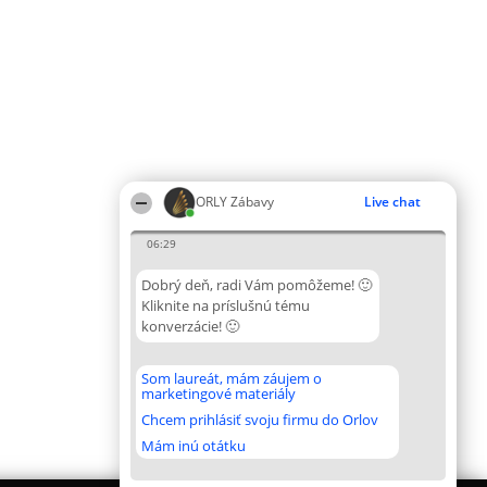
ORLY Zábavy
Live chat
06:29
Dobrý deň, radi Vám pomôžeme! 🙂
Kliknite na príslušnú tému
konverzácie! 🙂
Som laureát, mám záujem o
marketingové materiály
Chcem prihlásiť svoju firmu do Orlov
Mám inú otátku