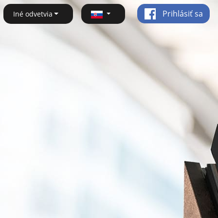
Prihlásiť sa
Iné odvetvia