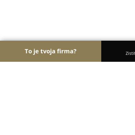
To je tvoja firma?
Zist
Orly Zábavy
Kasína, Pivárne, Únikové hry - Brati
Edison Filmhub Bratislava