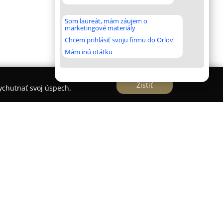
Som laureát, mám záujem o
marketingové materiály
Chcem prihlásiť svoju firmu do Orlov
Mám inú otátku
Zistiť
vychutnať svoj úspech.
stavuje originálny butikový kinopriestor a
istorickej časti Bratislavy na Baštovej ulici.
é zážitky pre fanúšikov filmu a umenia, pričom
dnu gastronómiu a dizajn do jedného celku.