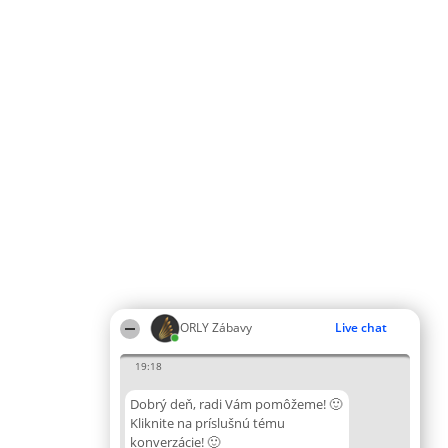
ORLY Zábavy
Live chat
19:18
Dobrý deň, radi Vám pomôžeme! 🙂
Kliknite na príslušnú tému
konverzácie! 🙂