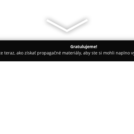
Gratulujeme!
ite teraz, ako získať propagačné materiály, aby ste si mohli naplno 
slava
Edison Filmhub Bratislava
O spoločnosti:
Edison Filmhub Bratislava
pred
kultúrne centrum umiestnené v h
Tento podnik poskytuje nevšedn
spája kinematografiu, prvotrie