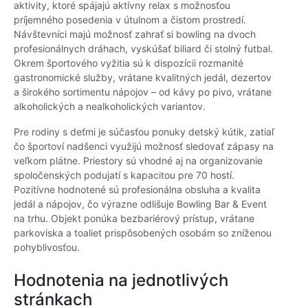
aktivity, ktoré spájajú aktívny relax s možnosťou
príjemného posedenia v útulnom a čistom prostredí.
Návštevníci majú možnosť zahrať si bowling na dvoch
profesionálnych dráhach, vyskúšať biliard či stolný futbal.
Okrem športového vyžitia sú k dispozícii rozmanité
gastronomické služby, vrátane kvalitných jedál, dezertov
a širokého sortimentu nápojov – od kávy po pivo, vrátane
alkoholických a nealkoholických variantov.
Pre rodiny s deťmi je súčasťou ponuky detský kútik, zatiaľ
čo športoví nadšenci využijú možnosť sledovať zápasy na
veľkom plátne. Priestory sú vhodné aj na organizovanie
spoločenských podujatí s kapacitou pre 70 hostí.
Pozitívne hodnotené sú profesionálna obsluha a kvalita
jedál a nápojov, čo výrazne odlišuje Bowling Bar & Event
na trhu. Objekt ponúka bezbariérový prístup, vrátane
parkoviska a toaliet prispôsobených osobám so zníženou
pohyblivosťou.
Hodnotenia na jednotlivých
stránkach