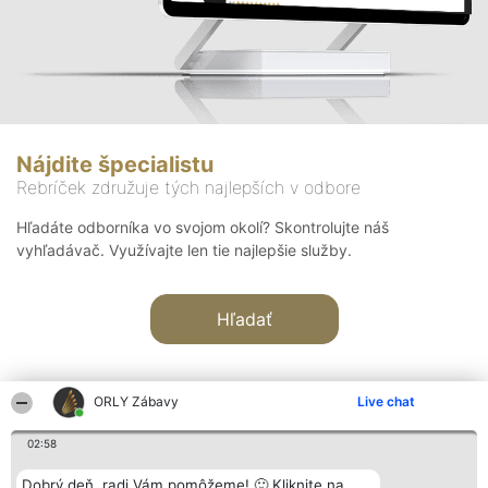
Nájdite špecialistu
Rebríček združuje tých najlepších v odbore
Hľadáte odborníka vo svojom okolí? Skontrolujte náš
vyhľadávač. Využívajte len tie najlepšie služby.
Hľadať
ORLY Zábavy
Live chat
02:58
Organizátor hodnotenia
Hodnotenie
Kontakt
Dobrý deň, radi Vám pomôžeme! 🙂 Kliknite na