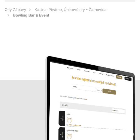
Orly Zábavy
Kasína, Pivárne, Únikové hry - Žarnovica
Bowling Bar & Event