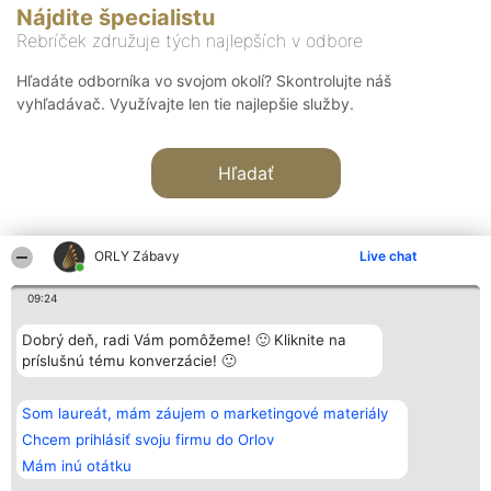
Nájdite špecialistu
Rebríček združuje tých najlepších v odbore
Hľadáte odborníka vo svojom okolí? Skontrolujte náš
vyhľadávač. Využívajte len tie najlepšie služby.
Hľadať
ORLY Zábavy
Live chat
09:24
Organizátor hodnotenia
Hodnotenie
Kontakt
Dobrý deň, radi Vám pomôžeme! 🙂 Kliknite na
Bright Side Solutions sp. z o.
Laureáti
Kontakt
príslušnú tému konverzácie! 🙂
o. sp. k.
Lista
ul. Ruska 22
wszystkich
Wrocław 50-079
Laureatów
Som laureát, mám záujem o marketingové materiály
KRS 0000749100 | Regon
Podmienky
381313360 | NIP 8943132676
Obchodné
Chcem prihlásiť svoju firmu do Orlov
+48 508 492 400
podmienky
Mám inú otátku
Zásady
ochrany