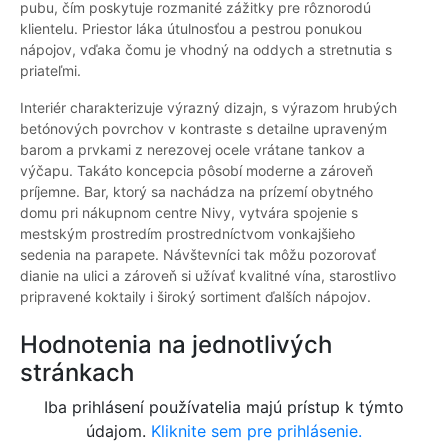
pubu, čím poskytuje rozmanité zážitky pre rôznorodú
klientelu. Priestor láka útulnosťou a pestrou ponukou
nápojov, vďaka čomu je vhodný na oddych a stretnutia s
priateľmi.
Interiér charakterizuje výrazný dizajn, s výrazom hrubých
betónových povrchov v kontraste s detailne upraveným
barom a prvkami z nerezovej ocele vrátane tankov a
výčapu. Takáto koncepcia pôsobí moderne a zároveň
príjemne. Bar, ktorý sa nachádza na prízemí obytného
domu pri nákupnom centre Nivy, vytvára spojenie s
mestským prostredím prostredníctvom vonkajšieho
sedenia na parapete. Návštevníci tak môžu pozorovať
dianie na ulici a zároveň si užívať kvalitné vína, starostlivo
pripravené koktaily i široký sortiment ďalších nápojov.
Hodnotenia na jednotlivých
stránkach
Iba prihlásení používatelia majú prístup k týmto
údajom.
Kliknite sem pre prihlásenie.