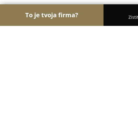
To je tvoja firma?
Zist
Orly Zábavy
Kasína, Pivárne, Únikové hry - Ožďa
RS Bowling Centrum
8.8
(97)
Ožďany, Jozefa Bodona 1803
Zobraziť telefónne číslo