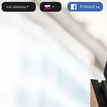
Prihlásiť sa
Iné odvetvia