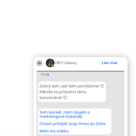
ORLY Zábavy
Live chat
03:08
Dobrý deň, radi Vám pomôžeme! 🙂
Kliknite na príslušnú tému
konverzácie! 🙂
Som laureát, mám záujem o
marketingové materiály
Chcem prihlásiť svoju firmu do Orlov
Mám inú otátku