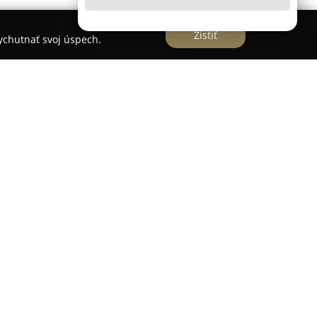
Zistiť
vychutnať svoj úspech.
za v Rimavskej Sobote na Sídlisku Západ a
zábavy určené pre široké spektrum návštevníkov
ekt je vybavený klimatizáciou a ponúka množstvo
ľného času. Hostia tu nájdu dve profesionálne
né nielen na priateľské zápasy, ale aj pre
 Pre mladších hráčov je k dispozícii možnosť
í laser aréna, stolný tenis, stolný futbal, air
íci môžu využiť priestranné detské ihrisko, čo