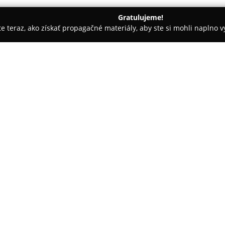
Gratulujeme!
ite teraz, ako získať propagačné materiály, aby ste si mohli naplno 
ny
RS Bowling Centrum
O spoločnosti:
RS Bowling Centrum
sa nachád
predstavuje moderné centrum 
všetkých vekových skupín. Obj
aktivít na aktívne strávenie vo
bowlingové dráhy, ktoré sú vhod
nadšencov s vyššími ambíciami.
úpravy dráh.
K ďalším možnostiam zábavy patr
hockey a šípky. Detskí návštevn