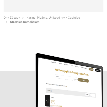
Orly Zábavy
Kasína, Pivárne, Únikové hry - Čachtice
Strelnica Kameňolom