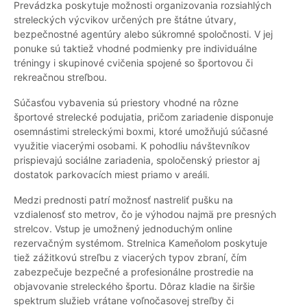
Prevádzka poskytuje možnosti organizovania rozsiahlých
streleckých výcvikov určených pre štátne útvary,
bezpečnostné agentúry alebo súkromné spoločnosti. V jej
ponuke sú taktiež vhodné podmienky pre individuálne
tréningy i skupinové cvičenia spojené so športovou či
rekreačnou streľbou.
Súčasťou vybavenia sú priestory vhodné na rôzne
športové strelecké podujatia, pričom zariadenie disponuje
osemnástimi streleckými boxmi, ktoré umožňujú súčasné
využitie viacerými osobami. K pohodliu návštevníkov
prispievajú sociálne zariadenia, spoločenský priestor aj
dostatok parkovacích miest priamo v areáli.
Medzi prednosti patrí možnosť nastreliť pušku na
vzdialenosť sto metrov, čo je výhodou najmä pre presných
strelcov. Vstup je umožnený jednoduchým online
rezervačným systémom. Strelnica Kameňolom poskytuje
tiež zážitkovú streľbu z viacerých typov zbraní, čím
zabezpečuje bezpečné a profesionálne prostredie na
objavovanie streleckého športu. Dôraz kladie na širšie
spektrum služieb vrátane voľnočasovej streľby či