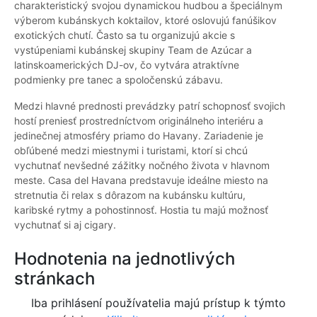
charakteristický svojou dynamickou hudbou a špeciálnym
výberom kubánskych koktailov, ktoré oslovujú fanúšikov
exotických chutí. Často sa tu organizujú akcie s
vystúpeniami kubánskej skupiny Team de Azúcar a
latinskoamerických DJ-ov, čo vytvára atraktívne
podmienky pre tanec a spoločenskú zábavu.
Medzi hlavné prednosti prevádzky patrí schopnosť svojich
hostí preniesť prostredníctvom originálneho interiéru a
jedinečnej atmosféry priamo do Havany. Zariadenie je
obľúbené medzi miestnymi i turistami, ktorí si chcú
vychutnať nevšedné zážitky nočného života v hlavnom
meste. Casa del Havana predstavuje ideálne miesto na
stretnutia či relax s dôrazom na kubánsku kultúru,
karibské rytmy a pohostinnosť. Hostia tu majú možnosť
vychutnať si aj cigary.
Hodnotenia na jednotlivých
stránkach
Iba prihlásení používatelia majú prístup k týmto