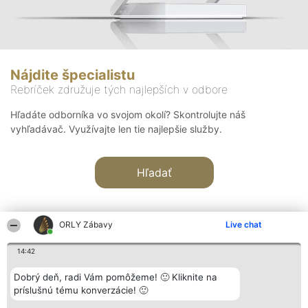
Nájdite špecialistu
Rebríček združuje tých najlepších v odbore
Hľadáte odborníka vo svojom okolí? Skontrolujte náš
vyhľadávač. Využívajte len tie najlepšie služby.
Hľadať
ORLY Zábavy
Live chat
14:42
Organizátor hodnotenia
Hodnotenie
Kontakt
Dobrý deň, radi Vám pomôžeme! 🙂 Kliknite na
Bright Side Solutions sp. z o.
Laureáti
Kontakt
príslušnú tému konverzácie! 🙂
o. sp. k.
Lista
ul. Ruska 22
wszystkich