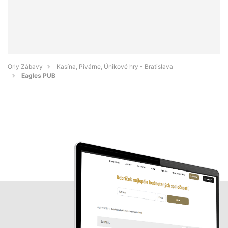
Orly Zábavy
Kasína, Pivárne, Únikové hry - Bratislava
Eagles PUB