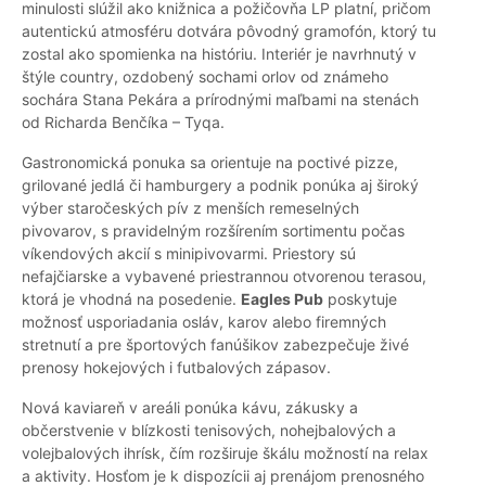
minulosti slúžil ako knižnica a požičovňa LP platní, pričom
autentickú atmosféru dotvára pôvodný gramofón, ktorý tu
zostal ako spomienka na históriu. Interiér je navrhnutý v
štýle country, ozdobený sochami orlov od známeho
sochára Stana Pekára a prírodnými maľbami na stenách
od Richarda Benčíka – Tyqa.
Gastronomická ponuka sa orientuje na poctivé pizze,
grilované jedlá či hamburgery a podnik ponúka aj široký
výber staročeských pív z menších remeselných
pivovarov, s pravidelným rozšírením sortimentu počas
víkendových akcií s minipivovarmi. Priestory sú
nefajčiarske a vybavené priestrannou otvorenou terasou,
ktorá je vhodná na posedenie.
Eagles Pub
poskytuje
možnosť usporiadania osláv, karov alebo firemných
stretnutí a pre športových fanúšikov zabezpečuje živé
prenosy hokejových i futbalových zápasov.
Nová kaviareň v areáli ponúka kávu, zákusky a
občerstvenie v blízkosti tenisových, nohejbalových a
volejbalových ihrísk, čím rozširuje škálu možností na relax
a aktivity. Hosťom je k dispozícii aj prenájom prenosného