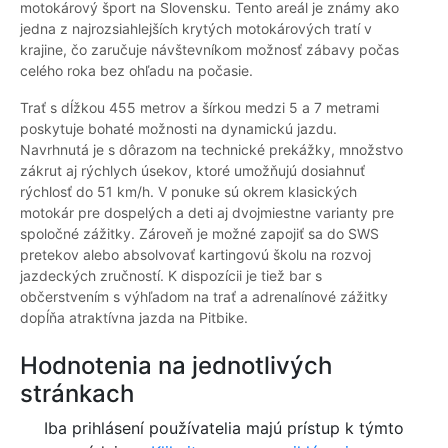
motokárový šport na Slovensku. Tento areál je známy ako
jedna z najrozsiahlejších krytých motokárových tratí v
krajine, čo zaručuje návštevníkom možnosť zábavy počas
celého roka bez ohľadu na počasie.
Trať s dĺžkou 455 metrov a šírkou medzi 5 a 7 metrami
poskytuje bohaté možnosti na dynamickú jazdu.
Navrhnutá je s dôrazom na technické prekážky, množstvo
zákrut aj rýchlych úsekov, ktoré umožňujú dosiahnuť
rýchlosť do 51 km/h. V ponuke sú okrem klasických
motokár pre dospelých a deti aj dvojmiestne varianty pre
spoločné zážitky. Zároveň je možné zapojiť sa do SWS
pretekov alebo absolvovať kartingovú školu na rozvoj
jazdeckých zručností. K dispozícii je tiež bar s
občerstvením s výhľadom na trať a adrenalínové zážitky
dopĺňa atraktívna jazda na Pitbike.
Hodnotenia na jednotlivých
stránkach
Iba prihlásení používatelia majú prístup k týmto