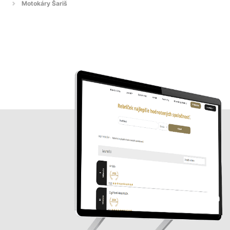
Motokáry Šariš