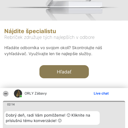
Nájdite špecialistu
Rebríček združuje tých najlepších v odbore
Hľadáte odborníka vo svojom okolí? Skontrolujte náš
vyhľadávač. Využívajte len tie najlepšie služby.
Hľadať
ORLY Zábavy
Live chat
02:14
Organizátor hodnotenia
Hodnotenie
Kontakt
Dobrý deň, radi Vám pomôžeme! 🙂 Kliknite na
Bright Side Solutions sp. z o.
Laureáti
Kontakt
príslušnú tému konverzácie! 🙂
o. sp. k.
Lista
ul. Ruska 22
wszystkich