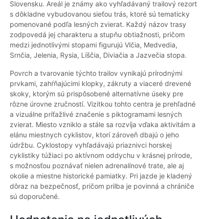
Slovensku. Areál je známy ako vyhľadávaný trailový rezort
s dôkladne vybudovanou sieťou trás, ktoré sú tematicky
pomenované podľa lesných zvierat. Každý názov trasy
zodpovedá jej charakteru a stupňu obtiažnosti, pričom
medzi jednotlivými stopami figurujú Vlčia, Medvedia,
Srnčia, Jelenia, Rysia, Líščia, Diviačia a Jazvečia stopa.
Povrch a tvarovanie týchto trailov vynikajú prírodnými
prvkami, zahŕňajúcimi klopky, zákruty a viaceré drevené
skoky, ktorým sú prispôsobené alternatívne úseky pre
rôzne úrovne zručností. Vizitkou tohto centra je prehľadné
a vizuálne príťažlivé značenie s piktogramami lesných
zvierat. Miesto vzniklo a stále sa rozvíja vďaka aktivitám a
elánu miestnych cyklistov, ktorí zároveň dbajú o jeho
údržbu. Cyklostopy vyhľadávajú priaznivci horskej
cyklistiky túžiaci po aktívnom oddychu v krásnej prírode,
s možnosťou poznávať nielen adrenalínové trate, ale aj
okolie a miestne historické pamiatky. Pri jazde je kladený
dôraz na bezpečnosť, pričom prilba je povinná a chrániče
sú doporučené.