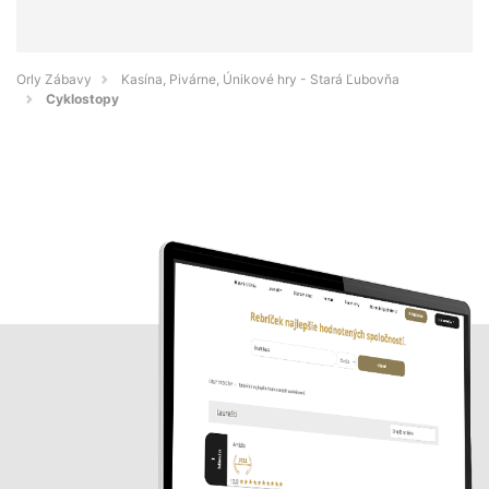
Orly Zábavy
Kasína, Pivárne, Únikové hry - Stará Ľubovňa
Cyklostopy