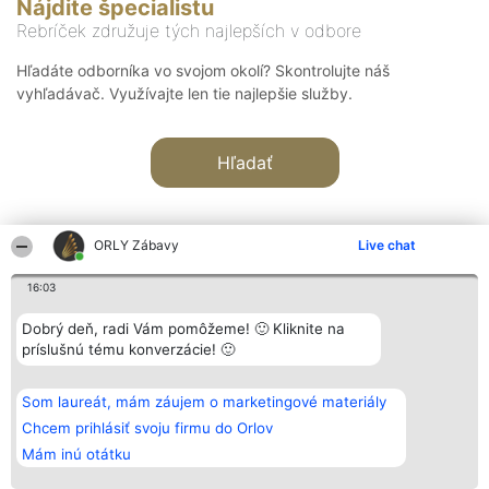
Nájdite špecialistu
Rebríček združuje tých najlepších v odbore
Hľadáte odborníka vo svojom okolí? Skontrolujte náš
vyhľadávač. Využívajte len tie najlepšie služby.
Hľadať
ORLY Zábavy
Live chat
16:03
Organizátor hodnotenia
Hodnotenie
Kontakt
Dobrý deň, radi Vám pomôžeme! 🙂 Kliknite na
Bright Side Solutions sp. z o.
Laureáti
Kontakt
príslušnú tému konverzácie! 🙂
o. sp. k.
Lista
ul. Ruska 22
wszystkich
Wrocław 50-079
Laureatów
Som laureát, mám záujem o marketingové materiály
KRS 0000749100 | Regon
Podmienky
381313360 | NIP 8943132676
Obchodné
Chcem prihlásiť svoju firmu do Orlov
+48 508 492 400
podmienky
Mám inú otátku
Zásady
ochrany
osobných