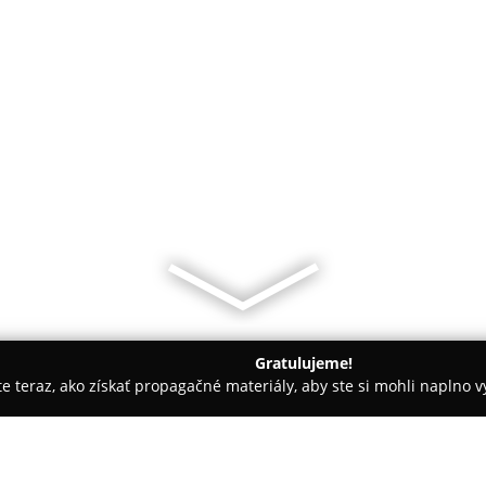
Gratulujeme!
ite teraz, ako získať propagačné materiály, aby ste si mohli naplno 
slava
Rozbíjačka - zazito.ooo