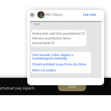
ORLY Zábavy
Live chat
13:41
Dobrý deň, radi Vám pomôžeme! 🙂
Kliknite na príslušnú tému
konverzácie! 🙂
Som laureát, mám záujem o
marketingové materiály
Chcem prihlásiť svoju firmu do Orlov
Mám inú otátku
Zistiť
vychutnať svoj úspech.