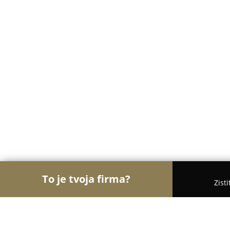
To je tvoja firma?
Zist
Orly Zábavy
Kasína, Pivárne, Únikové hry - Brati