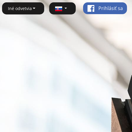
Prihlásiť sa
Iné odvetvia