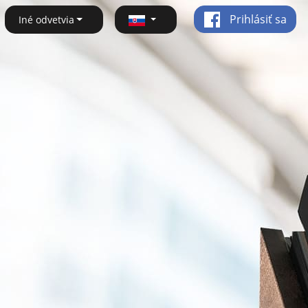
Prihlásiť sa
Iné odvetvia