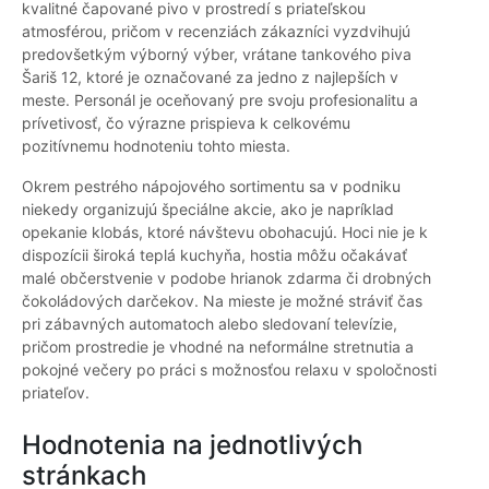
kvalitné čapované pivo v prostredí s priateľskou
atmosférou, pričom v recenziách zákazníci vyzdvihujú
predovšetkým výborný výber, vrátane tankového piva
Šariš 12, ktoré je označované za jedno z najlepších v
meste. Personál je oceňovaný pre svoju profesionalitu a
prívetivosť, čo výrazne prispieva k celkovému
pozitívnemu hodnoteniu tohto miesta.
Okrem pestrého nápojového sortimentu sa v podniku
niekedy organizujú špeciálne akcie, ako je napríklad
opekanie klobás, ktoré návštevu obohacujú. Hoci nie je k
dispozícii široká teplá kuchyňa, hostia môžu očakávať
malé občerstvenie v podobe hrianok zdarma či drobných
čokoládových darčekov. Na mieste je možné stráviť čas
pri zábavných automatoch alebo sledovaní televízie,
pričom prostredie je vhodné na neformálne stretnutia a
pokojné večery po práci s možnosťou relaxu v spoločnosti
priateľov.
Hodnotenia na jednotlivých
stránkach