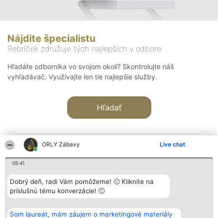
Nájdite špecialistu
Rebríček združuje tých najlepších v odbore
Hľadáte odborníka vo svojom okolí? Skontrolujte náš
vyhľadávač. Využívajte len tie najlepšie služby.
Hľadať
ORLY Zábavy
Live chat
05:41
Organizátor hodnotenia
Hodnotenie
Kontakt
Dobrý deň, radi Vám pomôžeme! 🙂 Kliknite na
Bright Side Solutions sp. z o.
Laureáti
Kontakt
príslušnú tému konverzácie! 🙂
o. sp. k.
Lista
ul. Ruska 22
wszystkich
Wrocław 50-079
Laureatów
Som laureát, mám záujem o marketingové materiály
KRS 0000749100 | Regon
Podmienky