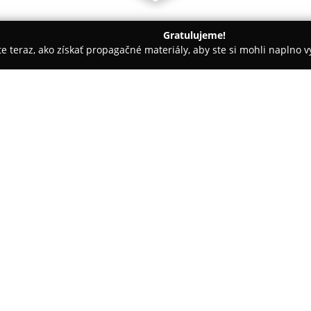
Gratulujeme!
ite teraz, ako získať propagačné materiály, aby ste si mohli naplno 
sno nad Kysucou
Bowling Krásno
O spoločnosti:
Bowling Krásno
predstavuje m
bowling v meste Krásno nad Ky
TJ Tatran Krásno nad Kysucou, 
návštevníkov rôznych vekových 
V zariadení sa nachádzajú dve
sú navrhnuté tak, aby hráčom p
je vybavená monitorom umožňu
výsledkov, čo podporuje dynamic