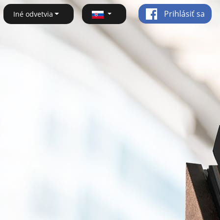
Prihlásiť sa
Iné odvetvia