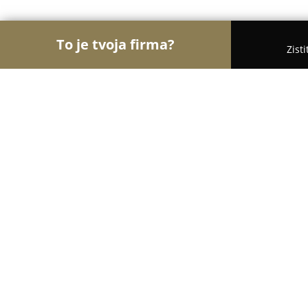
To je tvoja firma?
Zist
Orly Zábavy
Kasína, Pivárne, Únikové hry - Krá
Bowling Krásno
8.1
(37)
Krásno nad Kysucou, 1. mája 126
Zobraziť telefónne číslo