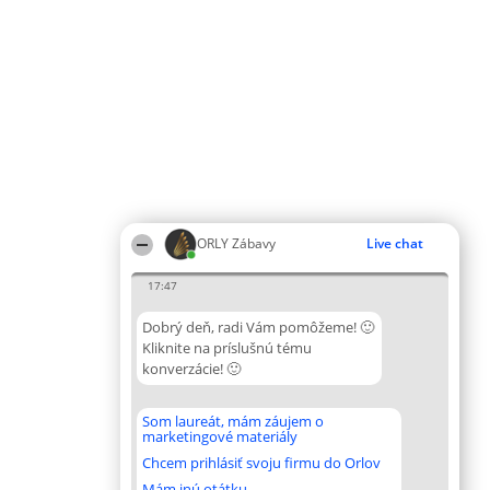
ORLY Zábavy
Live chat
17:47
Dobrý deň, radi Vám pomôžeme! 🙂
Kliknite na príslušnú tému
konverzácie! 🙂
Som laureát, mám záujem o
marketingové materiály
Chcem prihlásiť svoju firmu do Orlov
Mám inú otátku