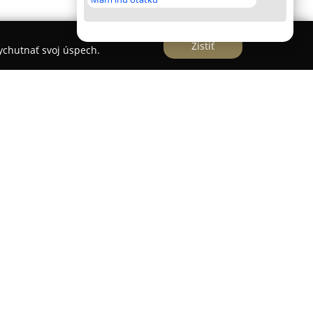
Zistiť
vychutnať svoj úspech.
oderné a pohodlné centrum zamerané na
sucou. Prevádzka sa nachádza v areáli štadióna
čo prispieva k jej výbornej dostupnosti pre
kategórií a skúseností.
 úplne automatizované bowlingové dráhy, ktoré
oskytli maximálny komfort. Každá z týchto dráh
júcim okamžité sledovanie priebežných
kú atmosféru hry. Pre hráčov, ktorí si želajú