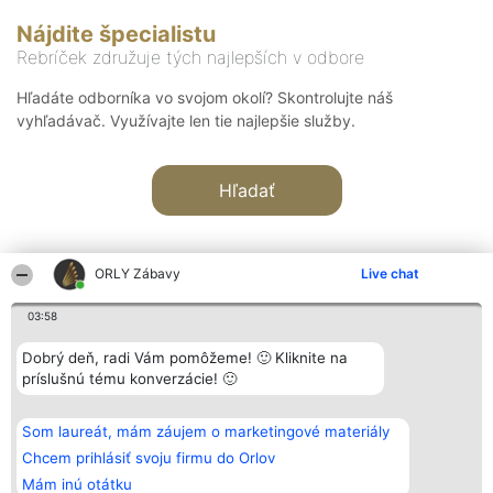
Nájdite špecialistu
Rebríček združuje tých najlepších v odbore
Hľadáte odborníka vo svojom okolí? Skontrolujte náš
vyhľadávač. Využívajte len tie najlepšie služby.
Hľadať
ORLY Zábavy
Live chat
03:58
Organizátor hodnotenia
Hodnotenie
Kontakt
Dobrý deň, radi Vám pomôžeme! 🙂 Kliknite na
Bright Side Solutions sp. z o.
Laureáti
Kontakt
príslušnú tému konverzácie! 🙂
o. sp. k.
Lista
ul. Ruska 22
wszystkich
Wrocław 50-079
Laureatów
Som laureát, mám záujem o marketingové materiály
KRS 0000749100 | Regon
Podmienky
381313360 | NIP 8943132676
Obchodné
Chcem prihlásiť svoju firmu do Orlov
+48 508 492 400
podmienky
Mám inú otátku
Zásady