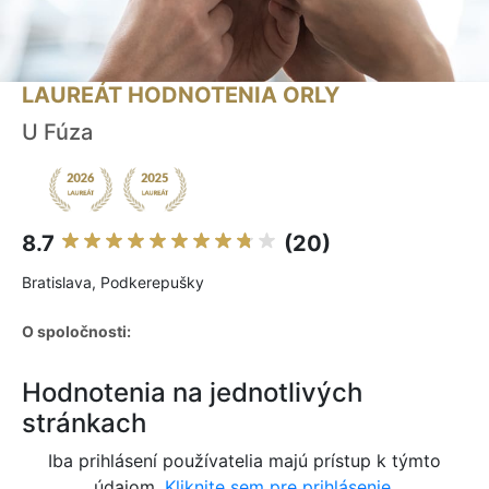
LAUREÁT HODNOTENIA ORLY
U Fúza
8.7
(20)
Bratislava, Podkerepušky
O spoločnosti:
Hodnotenia na jednotlivých
stránkach
Iba prihlásení používatelia majú prístup k týmto
údajom.
Kliknite sem pre prihlásenie.