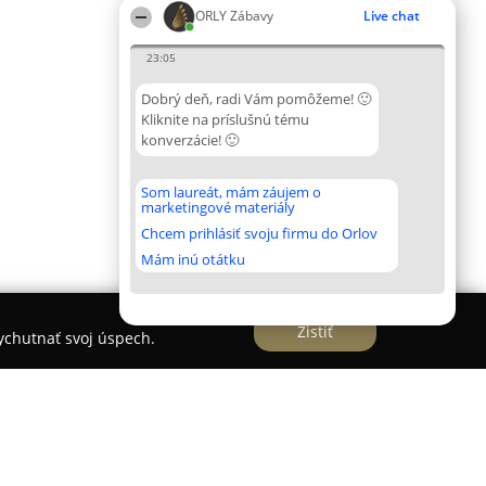
ORLY Zábavy
Live chat
23:05
Dobrý deň, radi Vám pomôžeme! 🙂
Kliknite na príslušnú tému
konverzácie! 🙂
Som laureát, mám záujem o
marketingové materiály
Chcem prihlásiť svoju firmu do Orlov
Mám inú otátku
Zistiť
vychutnať svoj úspech.