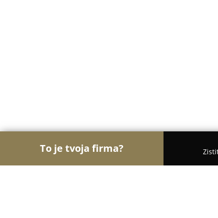
To je tvoja firma?
Zist
Orly Zábavy
Kasína, Pivárne, Únikové hry - Svidn