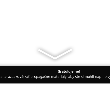
Gratulujeme!
ite teraz, ako získať propagačné materiály, aby ste si mohli naplno 
ík
Bowling Bar