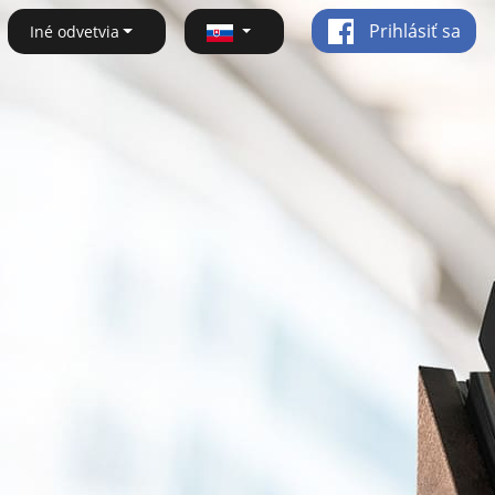
Prihlásiť sa
Iné odvetvia