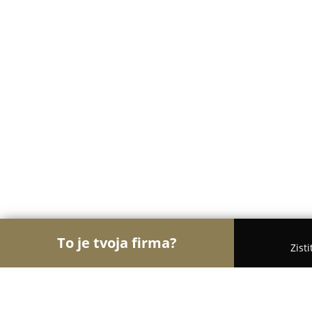
To je tvoja firma?
Zist
Orly Zábavy
Kasína, Pivárne, Únikové hry - Brati