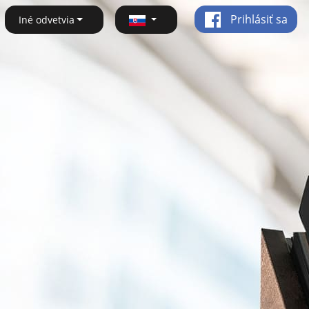
Prihlásiť sa
Iné odvetvia