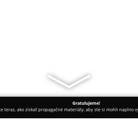
Gratulujeme!
ite teraz, ako získať propagačné materiály, aby ste si mohli naplno 
slava
Šmolkovia - Magický svet