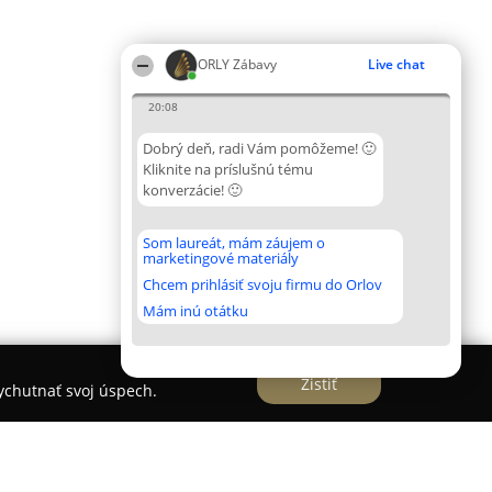
ORLY Zábavy
Live chat
20:08
Dobrý deň, radi Vám pomôžeme! 🙂
Kliknite na príslušnú tému
konverzácie! 🙂
Som laureát, mám záujem o
marketingové materiály
Chcem prihlásiť svoju firmu do Orlov
Mám inú otátku
Zistiť
vychutnať svoj úspech.