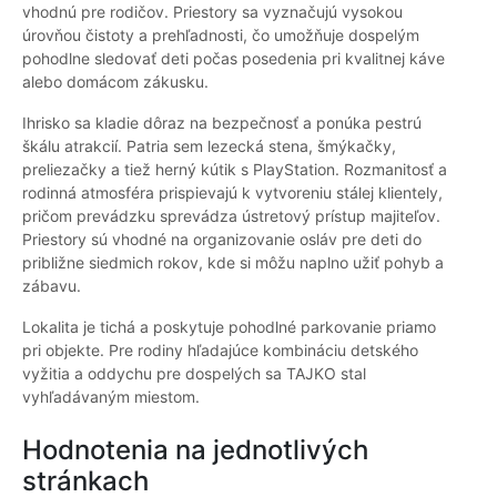
vhodnú pre rodičov. Priestory sa vyznačujú vysokou
úrovňou čistoty a prehľadnosti, čo umožňuje dospelým
pohodlne sledovať deti počas posedenia pri kvalitnej káve
alebo domácom zákusku.
Ihrisko sa kladie dôraz na bezpečnosť a ponúka pestrú
škálu atrakcií. Patria sem lezecká stena, šmýkačky,
preliezačky a tiež herný kútik s PlayStation. Rozmanitosť a
rodinná atmosféra prispievajú k vytvoreniu stálej klientely,
pričom prevádzku sprevádza ústretový prístup majiteľov.
Priestory sú vhodné na organizovanie osláv pre deti do
približne siedmich rokov, kde si môžu naplno užiť pohyb a
zábavu.
Lokalita je tichá a poskytuje pohodlné parkovanie priamo
pri objekte. Pre rodiny hľadajúce kombináciu detského
vyžitia a oddychu pre dospelých sa TAJKO stal
vyhľadávaným miestom.
Hodnotenia na jednotlivých
stránkach