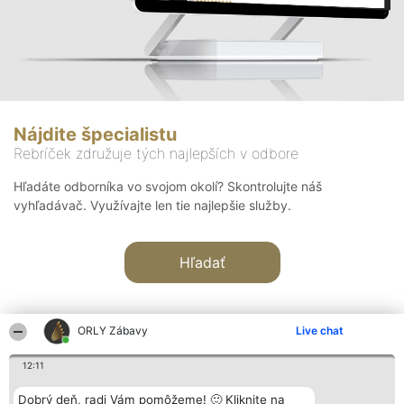
Nájdite špecialistu
Rebríček združuje tých najlepších v odbore
Hľadáte odborníka vo svojom okolí? Skontrolujte náš
vyhľadávač. Využívajte len tie najlepšie služby.
Hľadať
ORLY Zábavy
Live chat
12:11
Organizátor hodnotenia
Hodnotenie
Kontakt
Dobrý deň, radi Vám pomôžeme! 🙂 Kliknite na