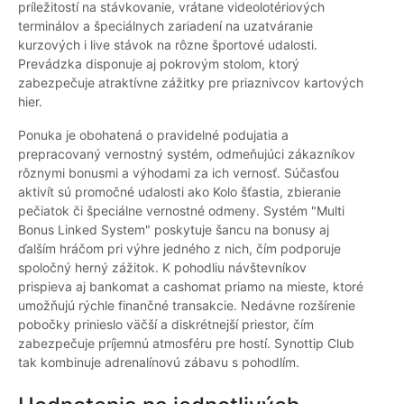
príležitostí na stávkovanie, vrátane videolotériových
terminálov a špeciálnych zariadení na uzatváranie
kurzových i live stávok na rôzne športové udalosti.
Prevádzka disponuje aj pokrovým stolom, ktorý
zabezpečuje atraktívne zážitky pre priaznivcov kartových
hier.
Ponuka je obohatená o pravidelné podujatia a
prepracovaný vernostný systém, odmeňujúci zákazníkov
rôznymi bonusmi a výhodami za ich vernosť. Súčasťou
aktivít sú promočné udalosti ako Kolo šťastia, zbieranie
pečiatok či špeciálne vernostné odmeny. Systém "Multi
Bonus Linked System" poskytuje šancu na bonusy aj
ďalším hráčom pri výhre jedného z nich, čím podporuje
spoločný herný zážitok. K pohodliu návštevníkov
prispieva aj bankomat a cashomat priamo na mieste, ktoré
umožňujú rýchle finančné transakcie. Nedávne rozšírenie
pobočky prinieslo väčší a diskrétnejší priestor, čím
zabezpečuje príjemnú atmosféru pre hostí. Synottip Club
tak kombinuje adrenalínovú zábavu s pohodlím.