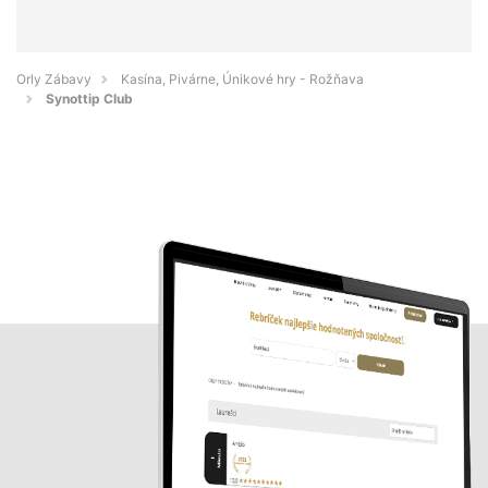
Orly Zábavy
Kasína, Pivárne, Únikové hry - Rožňava
Synottip Club