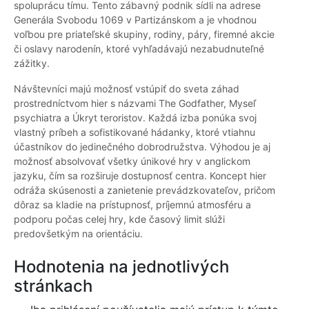
spoluprácu tímu. Tento zábavný podnik sídli na adrese
Generála Svobodu 1069 v Partizánskom a je vhodnou
voľbou pre priateľské skupiny, rodiny, páry, firemné akcie
či oslavy narodenín, ktoré vyhľadávajú nezabudnuteľné
zážitky.
Návštevníci majú možnosť vstúpiť do sveta záhad
prostredníctvom hier s názvami The Godfather, Myseľ
psychiatra a Úkryt teroristov. Každá izba ponúka svoj
vlastný príbeh a sofistikované hádanky, ktoré vtiahnu
účastníkov do jedinečného dobrodružstva. Výhodou je aj
možnosť absolvovať všetky únikové hry v anglickom
jazyku, čím sa rozširuje dostupnosť centra. Koncept hier
odráža skúsenosti a zanietenie prevádzkovateľov, pričom
dôraz sa kladie na prístupnosť, príjemnú atmosféru a
podporu počas celej hry, kde časový limit slúži
predovšetkým na orientáciu.
Hodnotenia na jednotlivých
stránkach