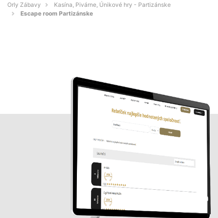
Orly Zábavy
Kasína, Pivárne, Únikové hry - Partizánske
Escape room Partizánske