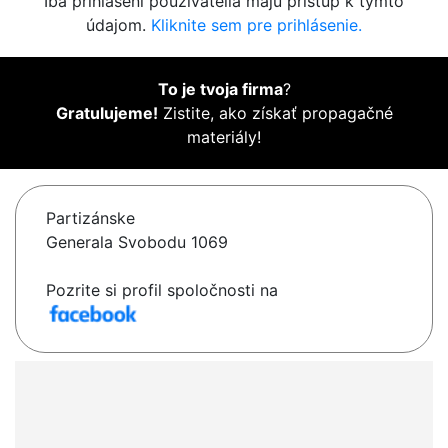
Iba prihlásení používatelia majú prístup k týmto
údajom.
Kliknite sem pre prihlásenie.
To je tvoja firma
?
Gratulujeme!
Zistite, ako získať propagačné
materiály!
Partizánske
Generala Svobodu 1069
Pozrite si profil spoločnosti na