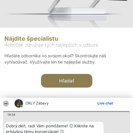
Nájdite špecialistu
Rebríček združuje tých najlepších v odbore
Hľadáte odborníka vo svojom okolí? Skontrolujte náš
vyhľadávač. Využívajte len tie najlepšie služby.
Hľadať
ORLY Zábavy
Live chat
19:34
Organizátor hodnotenia
Hodnotenie
Kontakt
Dobrý deň, radi Vám pomôžeme! 🙂 Kliknite na
Bright Side Solutions sp. z o.
Laureáti
Kontakt
príslušnú tému konverzácie! 🙂