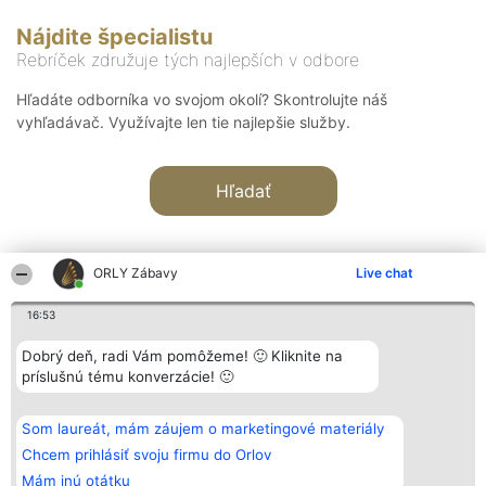
Nájdite špecialistu
Rebríček združuje tých najlepších v odbore
Hľadáte odborníka vo svojom okolí? Skontrolujte náš
vyhľadávač. Využívajte len tie najlepšie služby.
Hľadať
ORLY Zábavy
Live chat
16:53
Organizátor hodnotenia
Hodnotenie
Kontakt
Dobrý deň, radi Vám pomôžeme! 🙂 Kliknite na
Bright Side Solutions sp. z o.
Laureáti
Kontakt
príslušnú tému konverzácie! 🙂
o. sp. k.
Lista
ul. Ruska 22
wszystkich
Wrocław 50-079
Laureatów
Som laureát, mám záujem o marketingové materiály
KRS 0000749100 | Regon
Podmienky
381313360 | NIP 8943132676
Obchodné
Chcem prihlásiť svoju firmu do Orlov
+48 508 492 400
podmienky
Mám inú otátku
Zásady