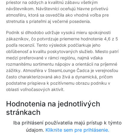
priestor na oddych a kvalitnú zábavu všetkým
návštevníkom. Návštevníci oceňujú hlavne prívetivú
atmosféru, ktorá sa osvedčila ako vhodná voľba pre
stretnutia s priateľmi aj večerné posedenia.
Podnik si dlhodobo udržuje vysokú mieru spokojnosti
zákazníkov, čo potvrdzuje priemerne hodnotenie 4,6 z 5
podľa recenzií. Tento výsledok podčiarkuje jeho
obľúbenosť a kvalitu poskytovaných služieb. Miesto patrí
medzi preferované v rámci regiónu, najmä vďaka
rozmanitému sortimentu nápojov a orientácii na príjemné
zážitky. Atmosféra v SteamLounge Čadca je verejnosťou
často charakterizovaná ako živá a dynamická, pričom
podstatne prispieva k pozitívnemu obrazu podniku v
oblasti voľnočasových aktivít.
Hodnotenia na jednotlivých
stránkach
Iba prihlásení používatelia majú prístup k týmto
údajom.
Kliknite sem pre prihlásenie.