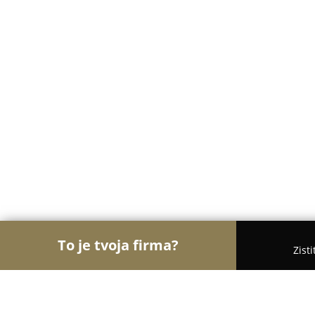
To je tvoja firma?
Zist
Orly Zábavy
Kasína, Pivárne, Únikové hry - Lipto