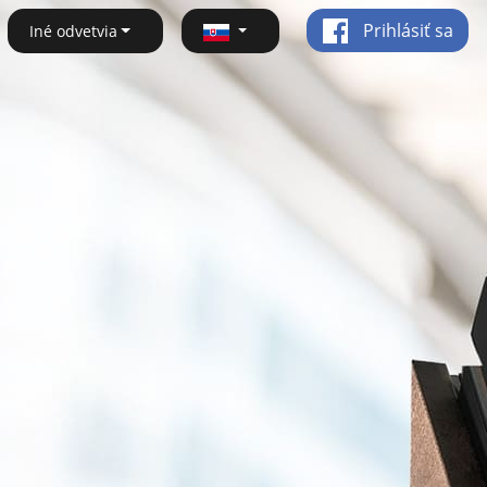
Prihlásiť sa
Iné odvetvia