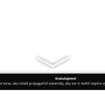
Gratulujeme!
ite teraz, ako získať propagačné materiály, aby ste si mohli naplno 
vský Mikuláš
Stará Likérka