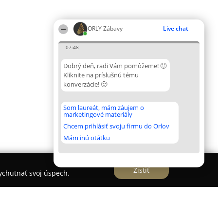
ORLY Zábavy
Live chat
07:48
Dobrý deň, radi Vám pomôžeme! 🙂
Kliknite na príslušnú tému
konverzácie! 🙂
Som laureát, mám záujem o
marketingové materiály
Chcem prihlásiť svoju firmu do Orlov
Mám inú otátku
Zistiť
vychutnať svoj úspech.